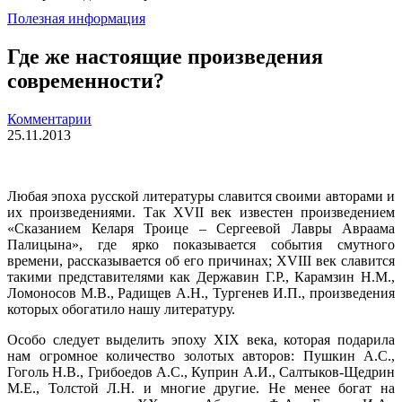
Полезная информация
Где же настоящие произведения
современности?
Комментарии
25.11.2013
Любая эпоха русской литературы славится своими авторами и
их произведениями. Так XVII век известен произведением
«Сказанием Келаря Троице – Сергеевой Лавры Авраама
Палицына», где ярко показывается события смутного
времени, рассказывается об его причинах; XVIII век славится
такими представителями как Державин Г.Р., Карамзин Н.М.,
Ломоносов М.В., Радищев А.Н., Тургенев И.П., произведения
которых обогатило нашу литературу.
Особо следует выделить эпоху XIX века, которая подарила
нам огромное количество золотых авторов: Пушкин А.С.,
Гоголь Н.В., Грибоедов А.С., Куприн А.И., Салтыков-Щедрин
М.Е., Толстой Л.Н. и многие другие. Не менее богат на