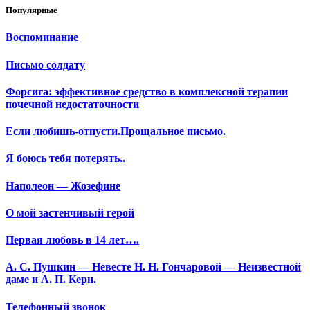
Популярные
Воспоминание
Письмо солдату
Форсига: эффективное средство в комплексной терапии
почечной недостаточности
Если любишь-отпусти.Прощальное письмо.
Я боюсь тебя потерять..
Наполеон — Жозефине
О мой застенчивый герой
Первая любовь в 14 лет….
А. С. Пушкин — Невесте Н. Н. Гончаровой — Неизвестной
даме и А. П. Керн.
Телефонный звонок