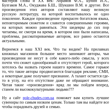
мастеров слова и ХХ век: Абрамов Ф.А., Бунин И.А.,
Булгаков М.А., Окуджава Б.Ш., Шукшин В.М. и другие. Все
произведения этих авторов составляют нашу великую
русскую литературу, на которой воспитывалось не одно
поколение. Каждое произведение прекрасен богатсвом языка,
неповторимым сюжетом и славится совершенными героями,
на которых можно равняться. Эти шедевры до сих пор
читаемы, не смотря на время, в котором они были написаны,
проблемы, рассматириваемые автором, все равно остаются
актуальными.
Вернемся в наш XXI век. Что ты видим? На прилавках
книжных магазинов большое место занимают авторы, чьи
произведения не несут в себе какого-либо смысла, у всех
почти что сюжет однообразный и отсутствует герой, которого
хотелось бы назвать героем нашего времени. Самое горькое
то, что такие авторы продвигаются благодаря рекламе, СМИ,
а некоторые даже получают признание. А талант остается где-
то в углу, на его отсутствие даже не обращают внимание.
Читая такие «произведения» вряд ли мы пойдем вперед,
станем ли высококультурными людьми???
Ну а сайт
pole-chudes.com.ua
поможет вам купить лучшие
сувениры по самым низким ценам. Только там вы найдете все
чтобы порадовать друзей и семью.