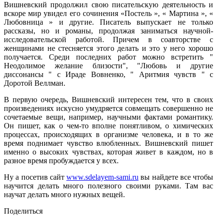
Вишневский продолжил свою писательскую деятельность и
вскоре мир увидел его сочинения «Постель », « Мартина », «
Любовница » и другие. Писатель выпускает не только
рассказы, но и романы, продолжая заниматься научной-
исследовательской работой. Причем в соавторстве с
женщинами не стесняется этого делать и это у него хорошо
получается. Среди последних работ можно встретить "
Неодолимое желание близости", "Любовь и другие
диссонансы " с Ираде Вовненко, " Аритмия чувств " с
Доротой Веллман.
В первую очередь, Вишневский интересен тем, что в своих
произведениях искусно умудряется совмещать совершенно не
сочетаемые вещи, например, научными фактами романтику.
Он пишет, как о чем-то вполне понятливом, о химических
процессах, происходящих в организме человека, и в то же
время поднимает чувство влюбленных. Вишневский пишет
именно о высоких чувствах, которая живет в каждом, но в
разное время пробуждается у всех.
Ну а посетив сайт
www.sdelayem-sami.ru
вы найдете все чтобы
научится делать много полезного своими руками. Там вас
научат делать много нужных вещей.
Поделиться