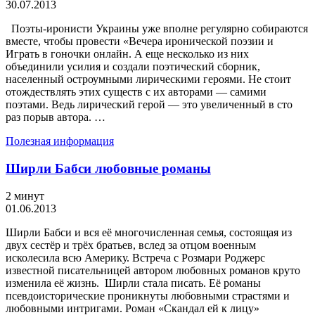
30.07.2013
Поэты-иронисти Украины уже вполне регулярно собираются
вместе, чтобы провести «Вечера иронической поэзии и
Играть в гоночки онлайн. А еще несколько из них
объединили усилия и создали поэтический сборник,
населенный остроумными лирическими героями. Не стоит
отождествлять этих существ с их авторами — самими
поэтами. Ведь лирический герой — это увеличенный в сто
раз порыв автора. …
Полезная информация
Ширли Бабси любовные романы
2 минут
01.06.2013
Ширли Бабси и вся её многочисленная семья, состоящая из
двух сестёр и трёх братьев, вслед за отцом военным
исколесила всю Америку. Встреча с Розмари Роджерс
известной писательницей автором любовных романов круто
изменила её жизнь. Ширли стала писать. Её романы
псевдоисторические проникнуты любовными страстями и
любовными интригами. Роман «Скандал ей к лицу»