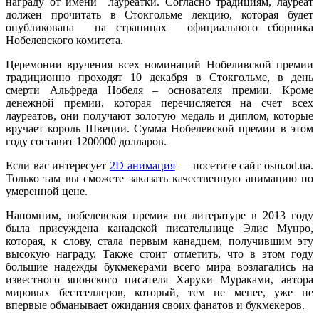
награду от имени лауреатки. Согласно традициям, лауреат
должен прочитать в Стокгольме лекцию, которая будет
опубликована на страницах официального сборника
Нобелевского комитета.
Церемонии вручения всех номинаций Нобеливской премии
традиционно проходят 10 декабря в Стокгольме, в день
смерти Альфреда Нобеля – основателя премии. Кроме
денежной премии, которая перечисляется на счет всех
лауреатов, они получают золотую медаль и диплом, которые
вручает король Швеции. Сумма Нобелевской премии в этом
году составит 1200000 долларов.
Если вас интересует
2D анимация
— посетите сайт osm.od.ua.
Только там вы сможете заказать качественную анимацию по
умеренной цене.
Напомним, нобелевская премия по литературе в 2013 году
была присуждена канадской писательнице Элис Мунро,
которая, к слову, стала первым канадцем, получившим эту
высокую награду. Также стоит отметить, что в этом году
большие надежды букмекерами всего мира возлагались на
известного японского писателя Харуки Мураками, автора
мировых бестселлеров, который, тем не менее, уже не
впервые обманывает ожидания своих фанатов и букмекеров.