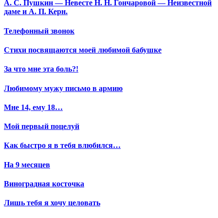
А. С. Пушкин — Невесте Н. Н. Гончаровой — Неизвестной
даме и А. П. Керн.
Телефонный звонок
Стихи посвящаются моей любимой бабушке
За что мне эта боль?!
Любимому мужу письмо в армию
Мне 14, ему 18…
Мой первый поцелуй
Как быстро я в тебя влюбился…
На 9 месяцев
Виноградная косточка
Лишь тебя я хочу целовать