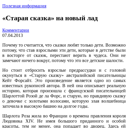
Полезная информация
«Старая сказка» на новый лад
Комментарии
07.04.2013
Почему то считается, что сказки любят только дети. Возможно
потому, что став взрослыми эти дети, которые в детстве были
в восторге от сказок, перестают верить в чудеса. Они не
замечают ничего вокруг, потому что это все детские шалости.
Но стоит отбросить взрослые предрассудки и с головой
окунуться в «Старую сказку» австралийской писательницы
Кейт Форсайт. Это произведение является одно из самых
известных рукописей автора. В ней она описывает реальную
историю, которая произошла с французской писательницей
Шарлоттой Розой де ла Форс, и старую, но правдивую сказку
о девочке с золотыми волосами, которую злая волшебница
заточила в высокую башню на долгое годы.
Шарлота Роза жила во Франции о времена правления короля
Людовика XIV. Не имея большого приданного и особой
красоты, тем не менее, она попадает во дворец. Здесь ей