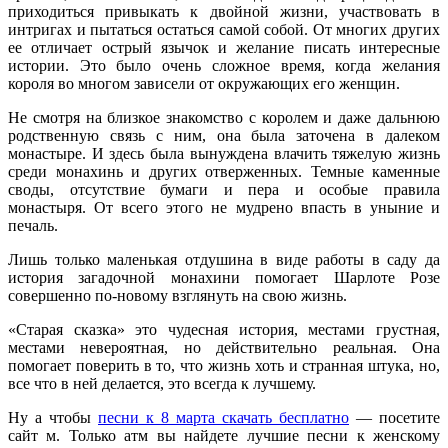
приходиться привыкать к двойной жизни, участвовать в
интригах и пытаться остаться самой собой. От многих других
ее отличает острый язычок и желание писать интересные
истории. Это было очень сложное время, когда желания
короля во многом зависели от окружающих его женщин.
Не смотря на близкое знакомство с королем и даже дальнюю
родственную связь с ним, она была заточена в далеком
монастыре. И здесь была вынуждена влачить тяжелую жизнь
среди монахинь и других отверженных. Темные каменные
своды, отсутствие бумаги и пера и особые правила
монастыря. От всего этого не мудрено впасть в уныние и
печаль.
Лишь только маленькая отдушина в виде работы в саду да
история загадочной монахини помогает Шарлоте Розе
совершенно по-новому взглянуть на свою жизнь.
«Старая сказка» это чудесная история, местами грустная,
местами невероятная, но действительно реальная. Она
помогает поверить в то, что жизнь хоть и странная штука, но,
все что в ней делается, это всегда к лучшему.
Ну а чтобы
песни к 8 марта скачать бесплатно
— посетите
сайт м. Только атм вы найдете лучшие песни к женскому