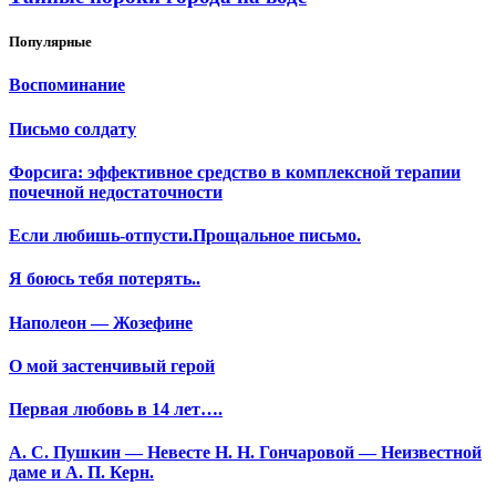
Популярные
Воспоминание
Письмо солдату
Форсига: эффективное средство в комплексной терапии
почечной недостаточности
Если любишь-отпусти.Прощальное письмо.
Я боюсь тебя потерять..
Наполеон — Жозефине
О мой застенчивый герой
Первая любовь в 14 лет….
А. С. Пушкин — Невесте Н. Н. Гончаровой — Неизвестной
даме и А. П. Керн.