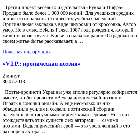
Третий проект веселого издательства «Буква и Цифра».
Продано было более 1 000 000 копий! Для учащихся средних
и профессионально-технических учебных заведений.
Оригинальная закладка в виде шнуровки от кроссовка. Автор
умер. Не в смысле Женя Галяс, 1987 года рождения, который
живет и здравствует в Киеве в спальном районе Отрадный и о
своем житье-бытье рассказывает, а …
Полезная информация
«V.I.P.: ироническая поэзия»
2 минут
30.07.2013
Поэты-иронисти Украины уже вполне регулярно собираются
вместе, чтобы провести «Вечера иронической поэзии и
Играть в гоночки онлайн. А еще несколько из них
объединили усилия и создали поэтический сборник,
населенный остроумными лирическими героями. Не стоит
отождествлять этих существ с их авторами — самими
поэтами. Ведь лирический герой — это увеличенный в сто
раз порыв автора. …