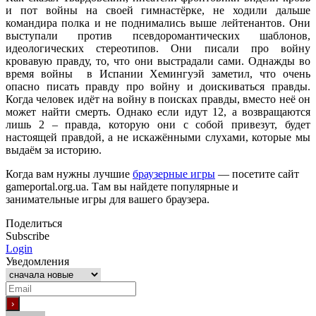
и пот войны на своей гимнастёрке, не ходили дальше
командира полка и не поднимались выше лейтенантов. Они
выступали против псевдоромантических шаблонов,
идеологических стереотипов. Они писали про войну
кровавую правду, то, что они выстрадали сами. Однажды во
время войны в Испании Хемингуэй заметил, что очень
опасно писать правду про войну и доискиваться правды.
Когда человек идёт на войну в поисках правды, вместо неё он
может найти смерть. Однако если идут 12, а возвращаются
лишь 2 – правда, которую они с собой привезут, будет
настоящей правдой, а не искажёнными слухами, которые мы
выдаём за историю.
Когда вам нужны лучшие
браузерные игры
— посетите сайт
gameportal.org.ua. Там вы найдете популярные и
занимательные игры для вашего браузера.
Поделиться
Subscribe
Login
Уведомления