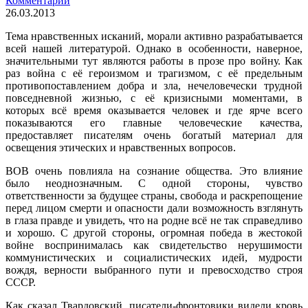
Комментарии
26.03.2013
Тема нравственных исканий, морали активно разрабатывается
всей нашей литературой. Однако в особенности, наверное,
значительными тут являются работы в прозе про войну. Как
раз война с её героизмом и трагизмом, с её предельным
противопоставлением добра и зла, нечеловечески трудной
повседневной жизнью, с её кризисными моментами, в
которых всё время оказывается человек и где ярче всего
показываются его главные человеческие качества,
предоставляет писателям очень богатый материал для
освещения этических и нравственных вопросов.
ВОВ очень повлияла на сознание общества. Это влияние
было неоднозначным. С одной стороны, чувство
ответственности за будущее страны, свобода и раскрепощение
перед лицом смерти и опасности дали возможность взглянуть
в глаза правде и увидеть, что на родне всё не так справедливо
и хорошо. С другой стороны, огромная победа в жестокой
войне воспринималась как свидетельство нерушимости
коммунистических и социалистических идей, мудрости
вождя, верности выбранного пути и превосходство строя
СССР.
Как сказал Твардовский, писатели-фронтовики видели кровь