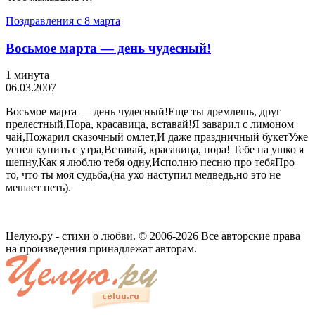
Поздравления с 8 марта
Восьмое марта — день чудесный!
1 минута
06.03.2007
Восьмое марта — день чудесный!Еще ты дремлешь, друг
прелестный,Пора, красавица, вставай!Я заварил с лимоном
чай,Пожарил сказочный омлет,И даже праздничный букетУже
успел купить с утра,Вставай, красавица, пора! Тебе на ушко я
шепну,Как я люблю тебя одну,Исполню песню про тебяПро
то, что ты моя судьба,(на ухо наступил медведь,но это не
мешает петь).
Целую.ру - стихи о любви. © 2006-2026 Все авторские права
на произведения принадлежат авторам.