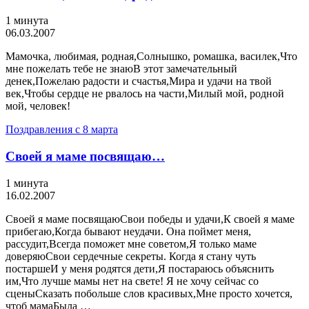
1 минута
06.03.2007
Мамочка, любимая, родная,Солнышко, ромашка, василек,Что
мне пожелать тебе не знаюВ этот замечательный
денек,Пожелаю радости и счастья,Мира и удачи на твой
век,Чтобы сердце не рвалось на части,Милый мой, родной
мой, человек!
Поздравления с 8 марта
Своей я маме посвящаю…
1 минута
16.02.2007
Своей я маме посвящаюСвои победы и удачи,К своей я маме
прибегаю,Когда бывают неудачи. Она поймет меня,
рассудит,Всегда поможет мне советом,Я только маме
доверяюСвои сердечные секреты. Когда я стану чуть
постаршеИ у меня родятся дети,Я постараюсь объяснить
им,Что лучше мамы нет на свете! Я не хочу сейчас со
сценыСказать побольше слов красивых,Мне просто хочется,
чтоб мамаБыла …