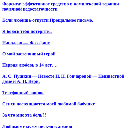
Форсига: эффективное средство в комплексной терапии
почечной недостаточности
Если любишь-отпусти.Прощальное письмо.
Я боюсь тебя потерять..
Наполеон — Жозефине
О мой застенчивый герой
Первая любовь в 14 лет….
А. С. Пушкин — Невесте Н. Н. Гончаровой — Неизвестной
даме и А. П. Керн.
Телефонный звонок
Стихи посвящаются моей любимой бабушке
За что мне эта боль?!
Любимому мужу письмо в армию