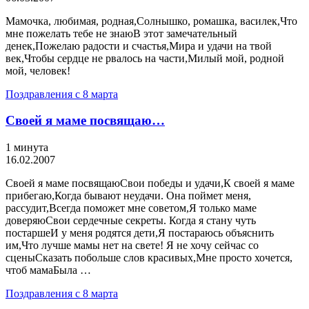
Мамочка, любимая, родная,Солнышко, ромашка, василек,Что
мне пожелать тебе не знаюВ этот замечательный
денек,Пожелаю радости и счастья,Мира и удачи на твой
век,Чтобы сердце не рвалось на части,Милый мой, родной
мой, человек!
Поздравления с 8 марта
Своей я маме посвящаю…
1 минута
16.02.2007
Своей я маме посвящаюСвои победы и удачи,К своей я маме
прибегаю,Когда бывают неудачи. Она поймет меня,
рассудит,Всегда поможет мне советом,Я только маме
доверяюСвои сердечные секреты. Когда я стану чуть
постаршеИ у меня родятся дети,Я постараюсь объяснить
им,Что лучше мамы нет на свете! Я не хочу сейчас со
сценыСказать побольше слов красивых,Мне просто хочется,
чтоб мамаБыла …
Поздравления с 8 марта