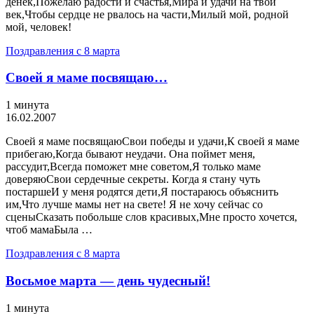
денек,Пожелаю радости и счастья,Мира и удачи на твой
век,Чтобы сердце не рвалось на части,Милый мой, родной
мой, человек!
Поздравления с 8 марта
Своей я маме посвящаю…
1 минута
16.02.2007
Своей я маме посвящаюСвои победы и удачи,К своей я маме
прибегаю,Когда бывают неудачи. Она поймет меня,
рассудит,Всегда поможет мне советом,Я только маме
доверяюСвои сердечные секреты. Когда я стану чуть
постаршеИ у меня родятся дети,Я постараюсь объяснить
им,Что лучше мамы нет на свете! Я не хочу сейчас со
сценыСказать побольше слов красивых,Мне просто хочется,
чтоб мамаБыла …
Поздравления с 8 марта
Восьмое марта — день чудесный!
1 минута