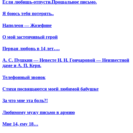
Если любишь-отпусти.Прощальное письмо.
Я боюсь тебя потерять..
Наполеон — Жозефине
О мой застенчивый герой
Первая любовь в 14 лет….
А. С. Пушкин — Невесте Н. Н. Гончаровой — Неизвестной
даме и А. П. Керн.
Телефонный звонок
Стихи посвящаются моей любимой бабушке
За что мне эта боль?!
Любимому мужу письмо в армию
Мне 14, ему 18…