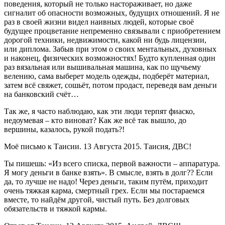
поведения, который не только настораживает, но даже
сигналит об опасности возможных, будущих отношений. Я не
раз в своей жизни видел наивных людей, которые своё
будущее процветание непременно связывали с приобретением
дорогой техники, недвижимости, какой ни будь лицензии,
или диплома. Забыв при этом о своих ментальных, духовных
и наконец, физических возможностях! Будто купленная один
раз вязальная или вышивальная машина, как по щучьему
велению, сама выберет модель одежды, подберёт материал,
затем всё свяжет, сошьёт, потом продаст, переведя вам деньги
на банковский счёт…
Так же, я часто наблюдаю, как эти люди терпят фиаско,
недоумевая – кто виноват? Как же всё так вышло, до
вершины, казалось, рукой подать?!
Моё письмо к Таисии. 13 Августа 2015. Таисия, ДВС!
Ты пишешь: «Из всего списка, первой важности – аппаратура.
Я могу деньги в банке взять». В смысле, взять в долг?? Если
да, то лучше не надо! Через деньги, таким путём, приходит
очень тяжкая карма, смертный грех. Если мы постараемся
вместе, то найдём другой, чистый путь. Без долговых
обязательств и тяжкой кармы.