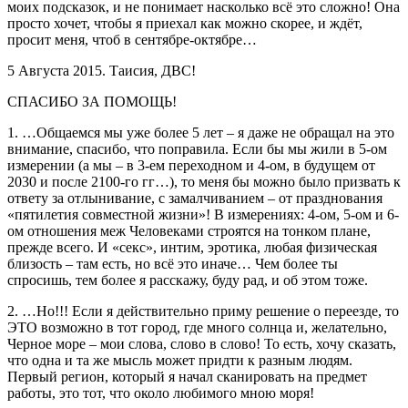
моих подсказок, и не понимает насколько всё это сложно! Она
просто хочет, чтобы я приехал как можно скорее, и ждёт,
просит меня, чтоб в сентябре-октябре…
5 Августа 2015. Таисия, ДВС!
СПАСИБО ЗА ПОМОЩЬ!
1. …Общаемся мы уже более 5 лет – я даже не обращал на это
внимание, спасибо, что поправила. Если бы мы жили в 5-ом
измерении (а мы – в 3-ем переходном и 4-ом, в будущем от
2030 и после 2100-го гг…), то меня бы можно было призвать к
ответу за отлынивание, с замалчиванием – от празднования
«пятилетия совместной жизни»! В измерениях: 4-ом, 5-ом и 6-
ом отношения меж Человеками строятся на тонком плане,
прежде всего. И «секс», интим, эротика, любая физическая
близость – там есть, но всё это иначе… Чем более ты
спросишь, тем более я расскажу, буду рад, и об этом тоже.
2. …Но!!! Если я действительно приму решение о переезде, то
ЭТО возможно в тот город, где много солнца и, желательно,
Черное море – мои слова, слово в слово! То есть, хочу сказать,
что одна и та же мысль может придти к разным людям.
Первый регион, который я начал сканировать на предмет
работы, это тот, что около любимого мною моря!