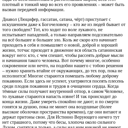
плотный и тонкий мир во всех его проявлениях – может быть
вызван передачей информации.
Диавол (Люцифер, гассатан, сатана, чёрт) приступает с
искушением даже к Богочеловеку – кто же из людей бывает от
того свободен? Тот, кто ходит по воле лукавого, не
испытывает нападений, а только направляем подсознательно
на всё большее и большее зло. Коль же скоро кто начинает
приходить в себя и помышляет о новой, доброй и хорошей
жизни, тотчас приходит в движение вся область сатанинская
вокруг него: кто, с чем спешит, чтобы рассеять добрые мысли
и начинания такого человека. Вот почему многое, особенно
сокровенное или нечто, на подобии нашего с тобою решения
– нужно хранить втайне от окружающих, до тех пор, пока не
исполнится! Многие стараются помешать любому доброму
покаянию. Если здесь не успеют, ухитряются посеять плесень
среди плодов покаяния и трудов в очищении сердца. Когда
тёмные силы получают внутренний отпор, в самом Человеке,
то лукавые стараются напасть извне! И так происходит до
конца жизни. Даже умереть спокойно не дают; и по смерти
гонятся за душою, пока не минет она воздушные (более
высокие оболочки пространства времени), где они витают и
держат притоны свои. Для Истинно Верующего ничего тут
нет страшного, потому что бесы, хлопоча около сильного
Духом, суетятся и только, а силы над ним никакой не имеют.