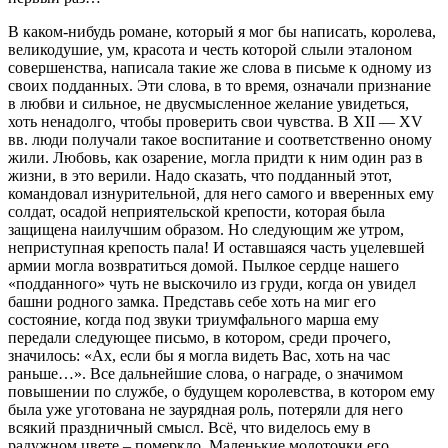
В каком-нибудь романе, который я мог бы написать, королева,
великодушие, ум, красота и честь которой слыли эталоном
совершенства, написала такие же слова в письме к одному из
своих подданных. Эти слова, в то время, означали признание
в любви и сильное, не двусмысленное желание увидеться,
хоть ненадолго, чтобы проверить свои чувства. В XII — XV
вв. люди получали такое воспитание и соответственно оному
жили. Любовь, как озарение, могла придти к ним один раз в
жизни, в это верили. Надо сказать, что подданный этот,
командовал изнурительной, для него самого и вверенных ему
солдат, осадой неприятельской крепости, которая была
защищена наилучшим образом. Но следующим же утром,
неприступная крепость пала! И оставшаяся часть уцелевшей
армии могла возвратиться домой. Пылкое сердце нашего
«подданного» чуть не выскочило из груди, когда он увидел
башни родного замка. Представь себе хоть на миг его
состояние, когда под звуки триумфального марша ему
передали следующее письмо, в котором, среди прочего,
значилось: «Ах, если бы я могла видеть Вас, хоть на час
раньше…». Все дальнейшие слова, о награде, о значимом
повышении по службе, о будущем королевства, в котором ему
была уже уготована не заурядная роль, потеряли для него
всякий праздничный смысл. Всё, что виделось ему в
радужном цвете – померкло. Маленькие молоточки его