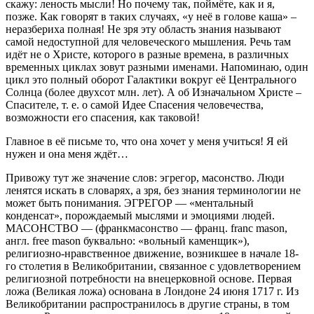
скажу: леность мысли! Но почему так, поймёте, как и я,
позже. Как говорят в таких случаях, «у неё в голове каша» –
неразбериха полная! Не зря эту область знания называют
самой недоступной для человеческого мышления. Речь там
идёт не о Христе, которого в разные времена, в различных
временных циклах зовут разными именами. Напоминаю, один
цикл это полный оборот Галактики вокруг её Центрального
Солнца (более двухсот млн. лет). А об Изначальном Христе –
Спасителе, т. е. о самой Идее Спасения человечества,
возможности его спасения, как таковой!
Главное в её письме то, что она хочет у меня учиться! Я ей
нужен и она меня ждёт…
Привожу тут же значение слов: эгрегор, масонство. Люди
ленятся искать в словарях, а зря, без знания терминологии не
может быть понимания. ЭГРЕГОР — «ментальный
конденсат», порождаемый мыслями и эмоциями людей.
МАСОНСТВО — (франкмасонство — франц. franc mason,
англ. free mason буквально: «вольный каменщик»),
религиозно-нравственное движение, возникшее в начале 18-
го столетия в Великобритании, связанное с удовлетворением
религиозной потребности на внецерковной основе. Первая
ложа (Великая ложа) основана в Лондоне 24 июня 1717 г. Из
Великобритании распространилось в другие страны, в том