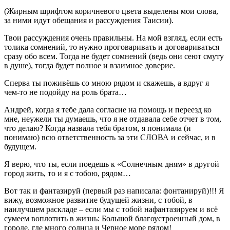
(Жирным шрифтом коричневого цвета выделены мои слова,
за ними идут обещания и рассуждения Таисии).
Твои рассуждения очень правильны. На мой взгляд, если есть
толика сомнений, то нужно проговаривать и договариваться
сразу обо всем. Тогда не будет сомнений (ведь они сеют смуту
в душе), тогда будет полное и взаимное доверие.
Сперва ты поживёшь со мною рядом и скажешь, а вдруг я
чем-то не подойду на роль брата…
Андрей, когда я тебе дала согласие на помощь и переезд ко
мне, неужели ты думаешь, что я не отдавала себе отчет в том,
что делаю? Когда назвала тебя братом, я понимала (и
понимаю) всю ответственность за эти СЛОВА и сейчас, и в
будущем.
Я верю, что ты, если поедешь к «Солнечным дням» в другой
город жить, то и я с тобою, рядом…
Вот так и фантазируй (первый раз написала: фонтанируй)!!! Я
вижу, возможное развитие будущей жизни, с тобой, в
наилучшем раскладе – если мы с тобой нафантазируем и всё
сумеем воплотить в жизнь: Большой благоустроенный дом, в
городе, где много солнца и Черное море рядом!