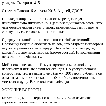
увидать. Смотри п. 4, 5.
Ответ от Таисии. 6 Августа 2015. Андрей, ДВС!!!
Не владея информацией в полной мере, действуя,
исключительно интуитивно, я давно задумывалась о том, что:
чем меньше людей знает о твоих намерениях, тем лучше. А
еще лучше, если совсем не знает никто.
Я держу в полной тайне, все наши с тобой действия!!!
Поскольку недавно обожглась на том, что открыла некоторым
людям, мужчину своего сердца. Не все были этому рады,
каждый в душе позавидовал, (кроме сестры). И последствия
не заставили себя ждать.
Мой, пока еще законный, муж, прочитал мою любовную
переписку и чуть не случился скандал. Но урегулировали
вопрос тем, что: я выплачу ему (мужу) 200 тысяч рублей, а он
оставит меня, таки в покое и не будет боле, претендовать на
мое тело и душу. Вот такой театр абсурда.
ХОРОШИЕ ВОПРОСЫ…
Безусловно, мне интересно как в 5-ом и 6-ом измерении
строятся отношения на тонком плане.