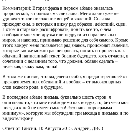
Комментарий: Вторая фраза в первом абзаце оказалась
пророческой, в полном смысле слова. Меня давно уже не
удивляет такое положение вещей и явлений. Сначала
приходят сны, в которых я вижу ряд образов, действий, сцен.
Потом я стараюсь расшифровать, понять всё то, о чём
сообщают мне мои друзья или недруги из параллельных
миров, и наконец, принимаю решение для себя самого. Кроме
этого вокруг меня появляется ряд знаков, происходят явления,
которые так же можно расшифровать, понять и прочесть как
обычный написанный текст. Знание будущего, хоть отчасти, в
сочетании с деланием того, что должен, обязан сделать –
нелёгкая, скажу вам, ноша!
В этом же письме, что выделено особо, я предостерегаю её от
преждевременных обещаний и вообще – от высокопарных
слов всякого рода, в будущем.
В последнем абзаце письма, буквально шесть строк, я
описываю то, что мне необходимо как воздух, то, без чего моя
поездка к ней не имеет смысла! Это наша «программа
минимум», которую мы обсуждали три месяца в письмах и по
видеотелефону.
Ответ от Таисии. 10 Августа 2015. Андрей, ДВС!