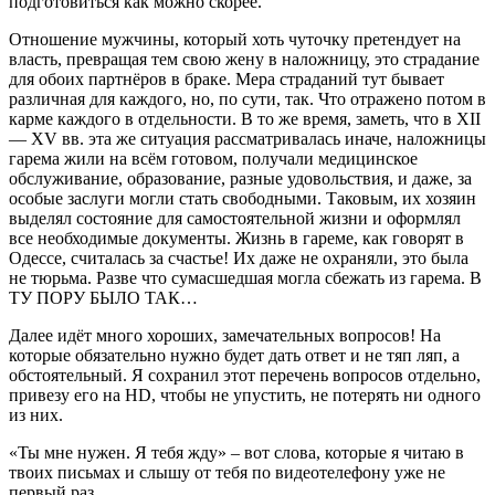
подготовиться как можно скорее.
Отношение мужчины, который хоть чуточку претендует на
власть, превращая тем свою жену в наложницу, это страдание
для обоих партнёров в браке. Мера страданий тут бывает
различная для каждого, но, по сути, так. Что отражено потом в
карме каждого в отдельности. В то же время, заметь, что в XII
— XV вв. эта же ситуация рассматривалась иначе, наложницы
гарема жили на всём готовом, получали медицинское
обслуживание, образование, разные удовольствия, и даже, за
особые заслуги могли стать свободными. Таковым, их хозяин
выделял состояние для самостоятельной жизни и оформлял
все необходимые документы. Жизнь в гареме, как говорят в
Одессе, считалась за счастье! Их даже не охраняли, это была
не тюрьма. Разве что сумасшедшая могла сбежать из гарема. В
ТУ ПОРУ БЫЛО ТАК…
Далее идёт много хороших, замечательных вопросов! На
которые обязательно нужно будет дать ответ и не тяп ляп, а
обстоятельный. Я сохранил этот перечень вопросов отдельно,
привезу его на HD, чтобы не упустить, не потерять ни одного
из них.
«Ты мне нужен. Я тебя жду» – вот слова, которые я читаю в
твоих письмах и слышу от тебя по видеотелефону уже не
первый раз…