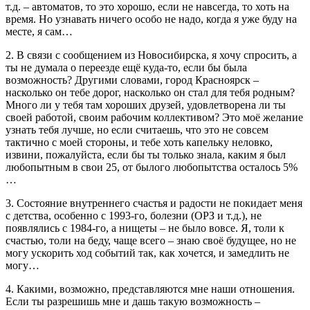
т.д. – автоматов, то это хорошо, если не навсегда, то хоть на
время. Но узнавать ничего особо не надо, когда я уже буду на
месте, я сам…
2. В связи с сообщением из Новосибирска, я хочу спросить, а
ты не думала о переезде ещё куда-то, если бы была
возможность? Другими словами, город Красноярск –
насколько он тебе дорог, насколько он стал для тебя родным?
Много ли у тебя там хороших друзей, удовлетворена ли ты
своей работой, своим рабочим коллективом? Это моё желание
узнать тебя лучше, но если считаешь, что это не совсем
тактично с моей стороны, и тебе хоть капельку неловко,
извини, пожалуйста, если бы ты только знала, каким я был
любопытным в свои 25, от былого любопытства осталось 5%
…
3. Состояние внутреннего счастья и радости не покидает меня
с детства, особенно с 1993-го, болезни (ОРЗ и т.д.), не
появлялись с 1984-го, а нищеты – не было вовсе. Я, толи к
счастью, толи на беду, чаще всего – знаю своё будущее, но не
могу ускорить ход событий так, как хочется, и замедлить не
могу…
4. Какими, возможно, представляются мне наши отношения.
Если ты разрешишь мне и дашь такую возможность –