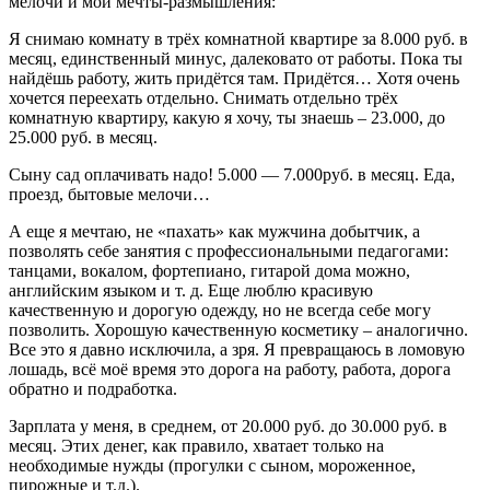
мелочи и мои мечты-размышления:
Я снимаю комнату в трёх комнатной квартире за 8.000 руб. в
месяц, единственный минус, далековато от работы. Пока ты
найдёшь работу, жить придётся там. Придётся… Хотя очень
хочется переехать отдельно. Снимать отдельно трёх
комнатную квартиру, какую я хочу, ты знаешь – 23.000, до
25.000 руб. в месяц.
Сыну сад оплачивать надо! 5.000 — 7.000руб. в месяц. Еда,
проезд, бытовые мелочи…
А еще я мечтаю, не «пахать» как мужчина добытчик, а
позволять себе занятия с профессиональными педагогами:
танцами, вокалом, фортепиано, гитарой дома можно,
английским языком и т. д. Еще люблю красивую
качественную и дорогую одежду, но не всегда себе могу
позволить. Хорошую качественную косметику – аналогично.
Все это я давно исключила, а зря. Я превращаюсь в ломовую
лошадь, всё моё время это дорога на работу, работа, дорога
обратно и подработка.
Зарплата у меня, в среднем, от 20.000 руб. до 30.000 руб. в
месяц. Этих денег, как правило, хватает только на
необходимые нужды (прогулки с сыном, мороженное,
пирожные и т.д.).