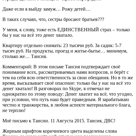
Даже если я выйду замуж… Рожу детей…
В таких случаях, что, сестры бросают братьев???
У меня, к слову, тоже есть ЕДИНСТВЕННЫЙ страх – только
бы у нас на всё это денег хватало.
Квартиру отдельно снимать: 23 тысячи руб. За садик: 5-7
тысяч руб. На продукты, проезд и житье-бытье… минимум,
столько же… Таисия.
Комментарий: В этом письме Таисия подтверждает своё
понимание всех, рассматриваемых нами вопросов, и берёт с
тем на себя всю ответственность за свои обещания. Но в то же
время, высказывает своё опасение: только бы у нас на всё это
денег хватало! В разговорах по Skype, я отмечал не
однократно по этому поводу: Денег хватит на всё, что угодно,
при условии, что путь наш будет праведным. Я зарабатываю
честно и транжирства, в любом аспекте материального блага,
не терплю!
Моё письмо к Таисии. 11 Августа 2015. Таисия, ДВС!
Жирным шрифтом коричневого цвета выделены слова