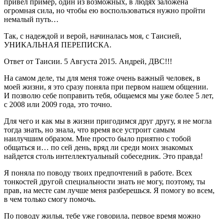
привёл пример, один из возможных, в людях заложена
огромная сила, но чтобы ею воспользоваться нужно пройти
немалый путь…
Так, с надеждой и верой, начиналась моя, с Таисией,
УНИКАЛЬНАЯ ПЕРЕПИСКА.
Ответ от Таисии. 5 Августа 2015. Андрей, ДВС!!!
На самом деле, ты для меня тоже очень важный человек, в
моей жизни, я это сразу поняла при первом нашем общении.
И позволю себе поправить тебя, общаемся мы уже более 5 лет,
с 2008 или 2009 года, это точно.
Для чего и как мы в жизни пригодимся друг другу, я не могла
тогда знать, но знала, что время все устроит самым
наилучшим образом. Мне просто было приятно с тобой
общаться и… по сей день, вряд ли среди моих знакомых
найдется столь интеллектуальный собеседник. Это правда!
Я поняла по поводу твоих предпочтений в работе. Всех
тонкостей другой специальности знать не могу, поэтому, ты
прав, на месте сам лучше меня разберешься. Я помогу во всем,
в чем только смогу помочь.
По поводу жилья, тебе уже говорила, первое время можно