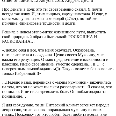
Ответ от Таисии. 12 Августа 2015. Андрей, ДВС!!!
Про деньги в долг, это ты своевременно сказал. Я почти
всегда так живу. И, этим видимо, карму намотала. И еще, у
меня мама ушла из жизни молодой (47лет), по той же
причине: финансовые трудности и долги.
Решила в новом этапе-витке жизненного пути, выпустить
свой природный образ и быть такой: РОСКОШНА И
РАСКОВАННА…
«Люблю себя и все, что меня окружает. Образована,
интеллигентна и порядочна. Ценю своего Мужчину, мне
важна его репутация. Отдаю предпочтение изысканности и
классике. Имею свое мнение, уместно сдержана… и….. с
невероятным самообладанием))). Такую может себе позволить
только Избранный!!!»
…Неделю назад, переписка с «моим мужчиной» закончилась
на том, что он не хочет ни с кем разговаривать. Я сказала, что
понимаю. И не стала тревожить боле. Он поблагодарил за
понимание…
Я для себя думаю, то ли Питерский климат загоняет народ в
депрессию, то ли я снова оправдываю мужчину в своих
глазах. Поскольку тот, кто любит, будет любить всегда, вне