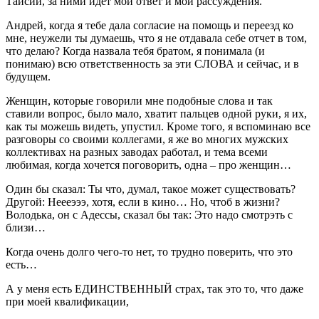
Таисии, за ними идёт мой ответ и мои рассуждения.
Андрей, когда я тебе дала согласие на помощь и переезд ко
мне, неужели ты думаешь, что я не отдавала себе отчет в том,
что делаю? Когда назвала тебя братом, я понимала (и
понимаю) всю ответственность за эти СЛОВА и сейчас, и в
будущем.
Женщин, которые говорили мне подобные слова и так
ставили вопрос, было мало, хватит пальцев одной руки, я их,
как ты можешь видеть, упустил. Кроме того, я вспоминаю все
разговоры со своими коллегами, я же во многих мужских
коллективах на разных заводах работал, и тема всеми
любимая, когда хочется поговорить, одна – про женщин…
Один бы сказал: Ты что, думал, такое может существовать?
Другой: Неееэээ, хотя, если в кино… Но, чтоб в жизни?
Володька, он с Адессы, сказал бы так: Это надо смотрэть с
близи…
Когда очень долго чего-то нет, то трудно поверить, что это
есть…
А у меня есть ЕДИНСТВЕННЫЙ страх, так это то, что даже
при моей квалификации,