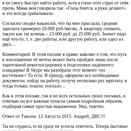
я не смогу быстро найти работу, хотя я гоню этот страх от себя
прочь. Мама моя говорила так: «Глаза боятся, а руки делают»,
и это всегда срабатывало.
Согласно сводке вакансий, что ты мне прислала, средняя
зарплата примерно 20.000 руб./месяц. А квартиру снимать,
такую как ты хочешь – 23.000 руб. до 25.000 руб. Значит надо
ещё что-то, т. е. две работы, или другую работу, или одно из
двух…
Комментарий: В этом письме я прямо заявляю о том, что путь
к воплощению её мечты может быть пройден лишь после
тщательной рекогносцировки и подготовки надёжного
плацдарма! В Skype мы разобрали этот момент «по
косточкам»! То есть: Я приеду, оформлю все необходимые
документы, пойду на работу, получу несколько раз зарплату, и
тогда только, пошло, поехало…
Как в этом письме, так и во всех остальных своих письмах, я
отвечаю на все важные пункты самым подробным образом,
подбирая самые простые выражения. Увы, тщетно.
Ответ от Таисии. 12 Августа 2015. Андрей, ДВС!!!
Ты не сердись, если сразу не успела ответить. Теперь бытовые