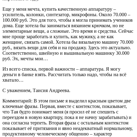
Еще у меня мечта, купить качественную аппаратуру –
усилитель, колонки, синтезатор, микрофоны. Около 70.000 –
100.000 руб. Это для того, чтобы я могла принимать учеников
дома. Еще хотела бы заниматься вязанием крючком, но не
элементарные вещи, а сложные. Это время и средства. Сейчас
мне проще заработать и купить, как мужику, а не как
женщине, связать самой. Хотела бы вязальную машину 70.000
руб., вязать вещи для себя и на продажу. Здесь это актуально.
Соответственно, швейную и вышивальную машинку 30.000
руб. Эх, мечты мои…
Из всего списка, первой важности – аппаратура. Я могу
деньги в банке взять. Рассчитать только надо, чтобы на всё
хватало…
С уважением, Таисия Андреева.
Комментарий: В этом письме я выделил красным цветом две
ключевые фразы. Первая, вместе с контекстом, показывает,
что Тая будто понимает меня (я просил её не спешить с
переездом в новую квартиру, пока я не начну зарабатывать) и
она согласна терпеть. Вторая фраза с остальным контекстом
показывает её притязания и явно неадекватный нормальному,
продуктивному человеческому общению – характер