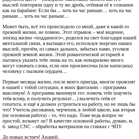
мыслей повторяли одну и ту же дробь, отбивая её в сознании
как на барабане: Если бы… хоть на час раньше… хоть на час
раньше… хоть на час раньше…
Может быть, всё это происходило со мной, даже в какой-то
прежней жизни, не помню. Этот отрывок – моё видение,
эпизод жизни «подданного», родился на свет благодаря нашей
ментальной связи, я вытащил его, используя энергию наших
мыслей, причём, из самых дальних, забытых нами, уголков
прежней земной жизни. Этой романтической историей я
пытаюсь указать тебе лишь на то, как невыразимо много
могут означать слова, если они произнесены (или написаны)
человеку с пылким сердцем…
Первые месяцы жизни, после моего приезда, многое прояснят
в нашей с тобой ситуации, в моих фантазиях – программа
максимум! А программа минимум это: помочь тебе (научить
тебя всему, и получить результат…) вылечить тебя от
гепатита, и ещё я должен устроиться на работу, но не лишь бы
что! Учитель рисования, черчения, в любой школе, как вторая
(не основная работа) – то, что надо. Тоже ведь вопрос не
простой, возьмут ли? В качестве основной работы, думаю, м.
б. завод CNC – обработка материалов на станках с ЧПУ.
До новых встреч! Андрей.