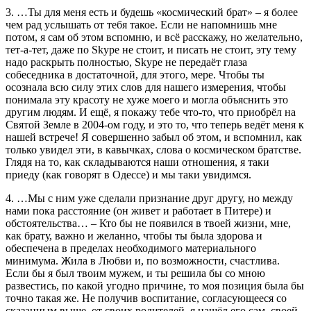
3. …Ты для меня есть и будешь «космический брат» – я более
чем рад услышать от тебя такое. Если не напомнишь мне
потом, я сам об этом вспомню, и всё расскажу, но желательно,
тет-а-тет, даже по Skype не стоит, и писать не стоит, эту тему
надо раскрыть полностью, Skype не передаёт глаза
собеседника в достаточной, для этого, мере. Чтобы ты
осознала всю силу этих слов для нашего измерения, чтобы
понимала эту красоту не хуже моего и могла объяснить это
другим людям. И ещё, я покажу тебе что-то, что приобрёл на
Святой Земле в 2004-ом году, и это то, что теперь ведёт меня к
нашей встрече! Я совершенно забыл об этом, и вспомнил, как
только увидел эти, в кавычках, слова о космическом братстве.
Глядя на то, как складываются наши отношения, я таки
приеду (как говорят в Одессе) и мы таки увидимся.
4. …Мы с ним уже сделали признание друг другу, но между
нами пока расстояние (он живет и работает в Питере) и
обстоятельства… – Кто бы не появился в твоей жизни, мне,
как брату, важно и желанно, чтобы ты была здорова и
обеспечена в пределах необходимого материального
минимума. Жила в Любви и, по возможности, счастлива.
Если бы я был твоим мужем, и ты решила бы со мною
развестись, по какой угодно причине, то моя позиция была бы
точно такая же. Не получив воспитание, согласующееся со
сказанным выше, от своих родителей, я нашёл его сам, своей