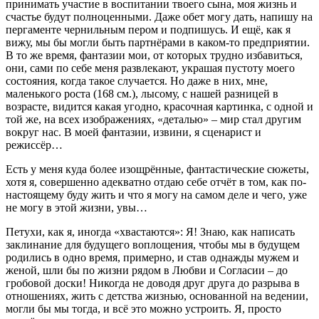
принимать участие в воспитании твоего сына, моя жизнь и
счастье будут полноценными. Даже обет могу дать, напишу на
пергаменте чернильным пером и подпишусь. И ещё, как я
вижу, мы бы могли быть партнёрами в каком-то предприятии.
В то же время, фантазии мои, от которых трудно избавиться,
они, сами по себе меня развлекают, украшая пустоту моего
состояния, когда такое случается. Но даже в них, мне,
маленького роста (168 см.), лысому, с нашей разницей в
возрасте, видится какая угодно, красочная картинка, с одной и
той же, на всех изображениях, «деталью» – мир стал другим
вокруг нас. В моей фантазии, извини, я сценарист и
режиссёр…
Есть у меня куда более изощрённые, фантастические сюжеты,
хотя я, совершенно адекватно отдаю себе отчёт в том, как по-
настоящему буду жить и что я могу на самом деле и чего, уже
не могу в этой жизни, увы…
Петухи, как я, иногда «хвастаются»: Я! Знаю, как написать
заклинание для будущего воплощения, чтобы мы в будущем
родились в одно время, примерно, и став однажды мужем и
женой, шли бы по жизни рядом в Любви и Согласии – до
гробовой доски! Никогда не доводя друг друга до разрыва в
отношениях, жить с детства жизнью, основанной на ведении,
могли бы мы тогда, и всё это можно устроить. Я, просто