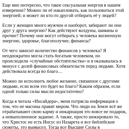
Еще мне интересно, что такое сексуальная энергия в нашем
измерении? Можно ли её накапливать, как пользоваться этой
энергией; и может ли кто-то другой отбирать её у людей?
Если у женщин много мужчин и наоборот, забирают ли они
друг у друга энергию? Как действуют колдуны, шаманы и
прочие? Почему они могут отбирать у человека жизненную
энергию, здоровье, благополучие, финансы?
От чего зависит количество финансов у человека? Я
неоднократно могла стать богатым человеком, но
происходили «случайные обстоятельства» и я оказывалась в
минусе с долей финансовых обязательств перед людьми. Хотя
действовала всегда во благо…
Можно ли исполнить любое желание, связанное с другими
людьми, если всем это будет во благо? Каким образом, если
одной только силы мысли недостаточно?
Когда я читала «Инсайдера», меня потрясла информация о
том, что не масоны правят миром. Что люди на Земле всё же
отрабатывают свою карму и инкарнация это вовсе не подарок,
а невыполненное задание. А также, просто шокировало то,
что Христос не есть Иисус из Назарета и все библейские
сюжеты, это вымысел. Тогда все Высшие Силы в