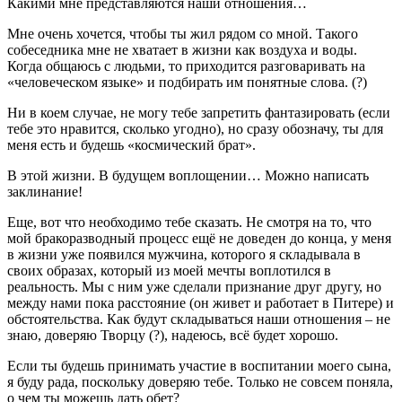
Какими мне представляются наши отношения…
Мне очень хочется, чтобы ты жил рядом со мной. Такого
собеседника мне не хватает в жизни как воздуха и воды.
Когда общаюсь с людьми, то приходится разговаривать на
«человеческом языке» и подбирать им понятные слова. (?)
Ни в коем случае, не могу тебе запретить фантазировать (если
тебе это нравится, сколько угодно), но сразу обозначу, ты для
меня есть и будешь «космический брат».
В этой жизни. В будущем воплощении… Можно написать
заклинание!
Еще, вот что необходимо тебе сказать. Не смотря на то, что
мой бракоразводный процесс ещё не доведен до конца, у меня
в жизни уже появился мужчина, которого я складывала в
своих образах, который из моей мечты воплотился в
реальность. Мы с ним уже сделали признание друг другу, но
между нами пока расстояние (он живет и работает в Питере) и
обстоятельства. Как будут складываться наши отношения – не
знаю, доверяю Творцу (?), надеюсь, всё будет хорошо.
Если ты будешь принимать участие в воспитании моего сына,
я буду рада, поскольку доверяю тебе. Только не совсем поняла,
о чем ты можешь дать обет?