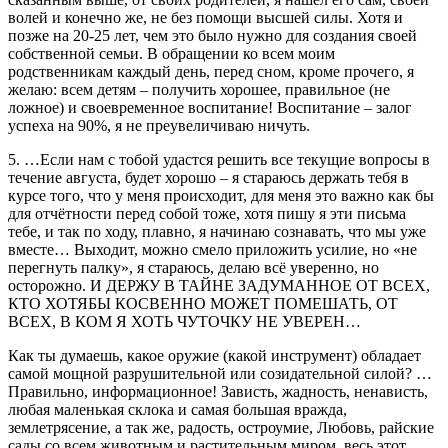
волей и конечно же, не без помощи высшей силы. Хотя и
позже на 20-25 лет, чем это было нужно для создания своей
собственной семьи. В обращении ко всем моим
родственникам каждый день, перед сном, кроме прочего, я
желаю: всем детям – получить хорошее, правильное (не
ложное) и своевременное воспитание! Воспитание – залог
успеха на 90%, я не преувеличиваю ничуть.
5. …Если нам с тобой удастся решить все текущие вопросы в
течение августа, будет хорошо – я стараюсь держать тебя в
курсе того, что у меня происходит, для меня это важно как бы
для отчётности перед собой тоже, хотя пишу я эти письма
тебе, и так по ходу, плавно, я начинаю сознавать, что мы уже
вместе… Выходит, можно смело приложить усилие, но «не
перегнуть палку», я стараюсь, делаю всё уверенно, но
осторожно. И ДЕРЖУ В ТАЙНЕ ЗАДУМАННОЕ ОТ ВСЕХ,
КТО ХОТЯБЫ КОСВЕННО МОЖЕТ ПОМЕШАТЬ, ОТ
ВСЕХ, В КОМ Я ХОТЬ ЧУТОЧКУ НЕ УВЕРЕН…
Как ты думаешь, какое оружие (какой инструмент) обладает
самой мощной разрушительной или созидательной силой? …
Правильно, информационное! Зависть, жадность, ненависть,
любая маленькая склока и самая большая вражда,
землетрясение, а так же, радость, остроумие, Любовь, райские
сады со всем животным и растительным миром, весь этот