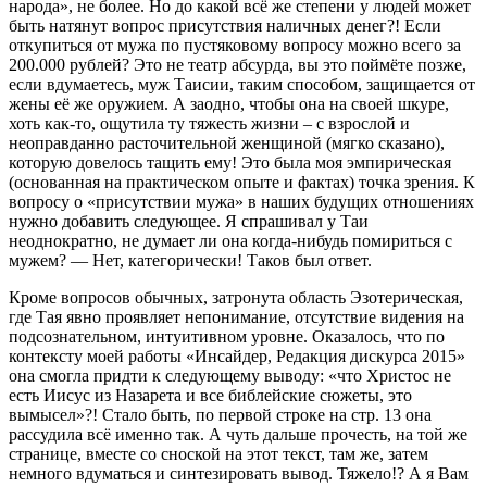
народа», не более. Но до какой всё же степени у людей может
быть натянут вопрос присутствия наличных денег?! Если
откупиться от мужа по пустяковому вопросу можно всего за
200.000 рублей? Это не театр абсурда, вы это поймёте позже,
если вдумаетесь, муж Таисии, таким способом, защищается от
жены её же оружием. А заодно, чтобы она на своей шкуре,
хоть как-то, ощутила ту тяжесть жизни – с взрослой и
неоправданно расточительной женщиной (мягко сказано),
которую довелось тащить ему! Это была моя эмпирическая
(основанная на практическом опыте и фактах) точка зрения. К
вопросу о «присутствии мужа» в наших будущих отношениях
нужно добавить следующее. Я спрашивал у Таи
неоднократно, не думает ли она когда-нибудь помириться с
мужем? — Нет, категорически! Таков был ответ.
Кроме вопросов обычных, затронута область Эзотерическая,
где Тая явно проявляет непонимание, отсутствие видения на
подсознательном, интуитивном уровне. Оказалось, что по
контексту моей работы «Инсайдер, Редакция дискурса 2015»
она смогла придти к следующему выводу: «что Христос не
есть Иисус из Назарета и все библейские сюжеты, это
вымысел»?! Стало быть, по первой строке на стр. 13 она
рассудила всё именно так. А чуть дальше прочесть, на той же
странице, вместе со сноской на этот текст, там же, затем
немного вдуматься и синтезировать вывод. Тяжело!? А я Вам