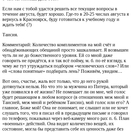
Если нам с тобой удастся решить все текущие вопросы в
течение августа, будет хорошо. Где-то в 20-25 числах августа я
вернусь в Красноярск, буду готовиться к учебному году и
ждать тебя! (?)
Таисия.
Комментарий: Количество комплиментов на мой счёт и
обнадёживающих обещаний просто зашкаливает. Я возвышен
чуть ли не до божественного уровня. Ей со мной даже
говорить не придётся, я и так всё пойму, м. б. по её взгляду, к
чему же тут утруждаться подбором «человеческих слов»? Или
ей «слова понятные» подбирать лень? Поживём, увидим…
Вот оно, счастье, жаль вот только, что до него рукой
дотянуться нельзя. Но что это за мужчина из Питера, который
уже появился в её жизни? Не помешает ли он мне, чей голос
будет решающим в любом вопросе (в отношениях меж мной и
Таисией, меж мной и ребёнком Таисии), мой голос или его? А
главное, Боже мой! Она не понимает, не слышит или не хочет
слушать того, что я писал ей в предыдущем письме и говорил
по телефону, показывал через веб-камеру много раз: п. 6. План
«военных» действий. Она видит количество вещей, их
состояние, могла бы представить себе их ценность даже без