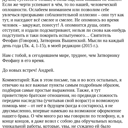
Если же черти успевают в чём, то по нашей, человеческой
оплошности. Ослабеем вниманием или позволим себе
увлечься призраками соблазнительной иллюзии – они тут как
тут, и наседают всё смелее и смелее. Не опомнись во время
человек – закружат, понесут! А опомнится душа, опять
отступят, и издали подсматривают, нельзя ли снова как-нибудь
подступить и таки покорить испытуемого… Святитель
Феофан (Говоров), Затворник Вышенский. Мысли на каждый
день года (Лк. 4, 1-15), в моей редакции (2015 г.).
Нам с тобой, в сегодняшнем мире, труднее, чем Затворнику
Феофану в его время.
До новых встреч! Андрей.
Комментарий: Как в этом письме, так и во всех остальных, я
отвечаю на все важные пункты самым подробным образом,
подбирая самые простые выражения. Также, я тут
приветствую братские отношения, но предвидя сложность
передачи наследства (учитывая свой возраст) и возможную
помощь мне – от неё в будущем (когда я состарюсь), я не
двусмысленно, впервые намекаю на возможное оформление
нашего брака. О чём много раз мы говорили по телефону, и, в
конце концов, я даже возил с собою два обручальных кольца,
уникальной работы, которые, увы, не суждено ей было