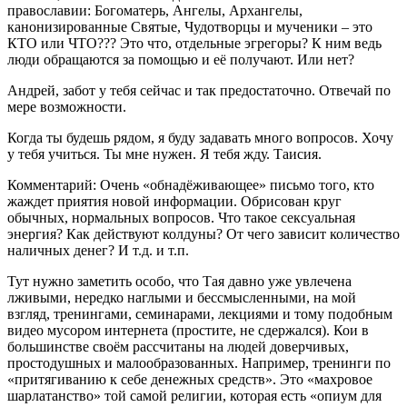
православии: Богоматерь, Ангелы, Архангелы,
канонизированные Святые, Чудотворцы и мученики – это
КТО или ЧТО??? Это что, отдельные эгрегоры? К ним ведь
люди обращаются за помощью и её получают. Или нет?
Андрей, забот у тебя сейчас и так предостаточно. Отвечай по
мере возможности.
Когда ты будешь рядом, я буду задавать много вопросов. Хочу
у тебя учиться. Ты мне нужен. Я тебя жду. Таисия.
Комментарий: Очень «обнадёживающее» письмо того, кто
жаждет приятия новой информации. Обрисован круг
обычных, нормальных вопросов. Что такое сексуальная
энергия? Как действуют колдуны? От чего зависит количество
наличных денег? И т.д. и т.п.
Тут нужно заметить особо, что Тая давно уже увлечена
лживыми, нередко наглыми и бессмысленными, на мой
взгляд, тренингами, семинарами, лекциями и тому подобным
видео мусором интернета (простите, не сдержался). Кои в
большинстве своём рассчитаны на людей доверчивых,
простодушных и малообразованных. Например, тренинги по
«притягиванию к себе денежных средств». Это «махровое
шарлатанство» той самой религии, которая есть «опиум для