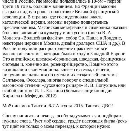
числе в Россию, где масоны пользовались в 18-ом – первой
трети 19-го вв. большим влиянием. Во Франции масоны
сыграли видную роль в подготовке Великой французской
революции. В странах, где господствовала власть
католической церкви, масоны нередко подвергались
преследованиям. Масонская метафизика и символика оказали
большое влияние на культуру и искусство (опера В. А.
Моцарта «Волшебная флейта», собор Св. Павла в Лондоне,
некоторые церкви в Москве, дизайн долларов США и др.). В
России получили распространение практически все
масонские системы, которые были в ходу в Западной Европе.
Это английская, шведско-берлинская, шведская, французская
системы и, конечно же, розенкрейцерство. Помимо этого
возникали и свои «национальные» системы, степени,
получившие названия по именам их создателей: системы
Салтыкова, Фесслера, иногда говорят о специальной
масонской степени «духовного рыцаря» И. В. Лопухина, или
особой системе И. П. Елагина (Большая энциклопедия
Кирилла и Мефодия, 2012).
Моё письмо к Таисии. 6-7 Августа 2015. Таисия, ДВС!
Спешу написать и некогда особо задумываться и подбирать
нужные слова. Чует моё сердце, грядёт настоящая битва (речь
тут идёт не только о моём переезде), к которой нужно