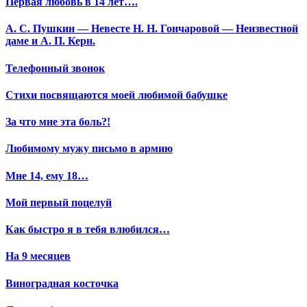
Первая любовь в 14 лет….
А. С. Пушкин — Невесте Н. Н. Гончаровой — Неизвестной
даме и А. П. Керн.
Телефонный звонок
Стихи посвящаются моей любимой бабушке
За что мне эта боль?!
Любимому мужу письмо в армию
Мне 14, ему 18…
Мой первый поцелуй
Как быстро я в тебя влюбился…
На 9 месяцев
Виноградная косточка