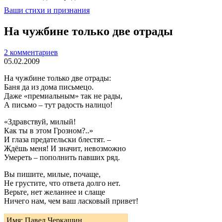
Ваши стихи и признания
На чужбине только две отрады
2 комментариев
05.02.2009
На чужбине только две отрады:
Баня да из дома письмецо.
Даже «премиальным» так не рады,
А письмо – тут радость налицо!
«Здравствуй, милый!
Как ты в этом Грозном?..»
И глаза предательски блестят. –
Ждёшь меня! И значит, невозможно
Умереть – пополнить павших ряд.
Вы пишите, милые, почаще,
Не грустите, что ответа долго нет.
Верьте, нет желаннее и слаще
Ничего нам, чем ваш ласковый привет!
Имя: Павел Черкашин