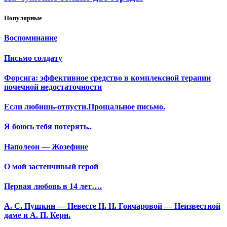
Популярные
Воспоминание
Письмо солдату
Форсига: эффективное средство в комплексной терапии
почечной недостаточности
Если любишь-отпусти.Прощальное письмо.
Я боюсь тебя потерять..
Наполеон — Жозефине
О мой застенчивый герой
Первая любовь в 14 лет….
А. С. Пушкин — Невесте Н. Н. Гончаровой — Неизвестной
даме и А. П. Керн.