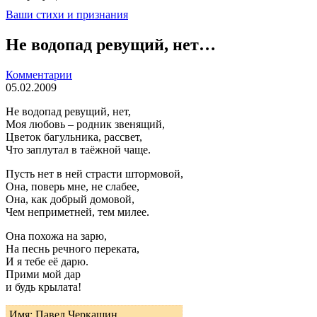
Ваши стихи и признания
Не водопад ревущий, нет…
Комментарии
05.02.2009
Не водопад ревущий, нет,
Моя любовь – родник звенящий,
Цветок багульника, рассвет,
Что заплутал в таёжной чаще.
Пусть нет в ней страсти штормовой,
Она, поверь мне, не слабее,
Она, как добрый домовой,
Чем неприметней, тем милее.
Она похожа на зарю,
На песнь речного переката,
И я тебе её дарю.
Прими мой дар
и будь крылата!
Имя: Павел Черкашин