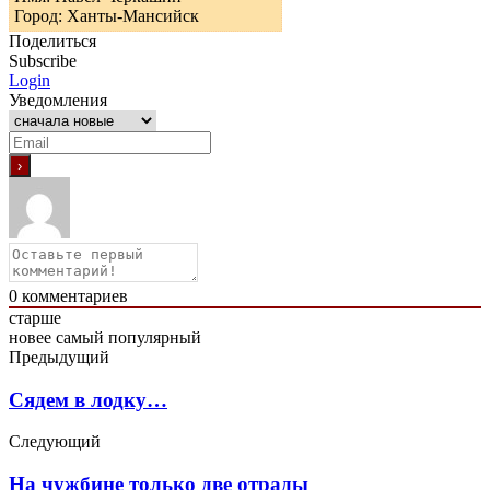
Город: Ханты-Мансийск
Поделиться
Subscribe
Login
Уведомления
0
комментариев
старше
новее
самый популярный
Предыдущий
Сядем в лодку…
Следующий
На чужбине только две отрады