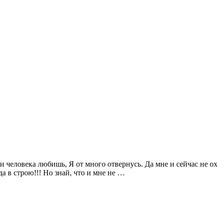
и человека любишь, Я от много отвернусь. Да мне и сейчас не охо
да в строю!!! Но знай, что и мне не …