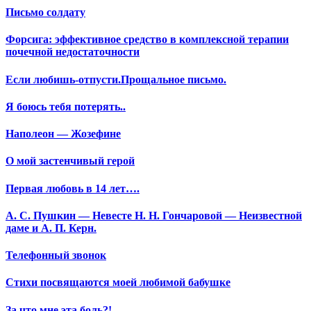
Письмо солдату
Форсига: эффективное средство в комплексной терапии
почечной недостаточности
Если любишь-отпусти.Прощальное письмо.
Я боюсь тебя потерять..
Наполеон — Жозефине
О мой застенчивый герой
Первая любовь в 14 лет….
А. С. Пушкин — Невесте Н. Н. Гончаровой — Неизвестной
даме и А. П. Керн.
Телефонный звонок
Стихи посвящаются моей любимой бабушке
За что мне эта боль?!