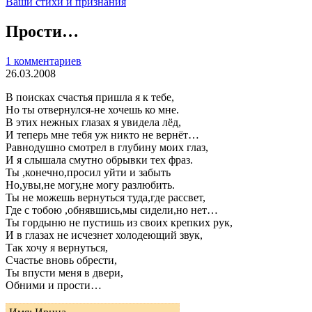
Ваши стихи и признания
Прости…
1 комментариев
26.03.2008
В поисках счастья пришла я к тебе,
Но ты отвернулся-не хочешь ко мне.
В этих нежных глазах я увидела лёд,
И теперь мне тебя уж никто не вернёт…
Равнодушно смотрел в глубину моих глаз,
И я слышала смутно обрывки тех фраз.
Ты ,конечно,просил уйти и забыть
Но,увы,не могу,не могу разлюбить.
Ты не можешь вернуться туда,где рассвет,
Где с тобою ,обнявшись,мы сидели,но нет…
Ты гордыню не пустишь из своих крепких рук,
И в глазах не исчезнет холодеющий звук,
Так хочу я вернуться,
Счастье вновь обрести,
Ты впусти меня в двери,
Обними и прости…