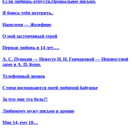
Если любишь-отпусти.Прощальное письмо.
Я боюсь тебя потерять..
Наполеон — Жозефине
О мой застенчивый герой
Первая любовь в 14 лет….
А. С. Пушкин — Невесте Н. Н. Гончаровой — Неизвестной
даме и А. П. Керн.
Телефонный звонок
Стихи посвящаются моей любимой бабушке
За что мне эта боль?!
Любимому мужу письмо в армию
Мне 14, ему 18…