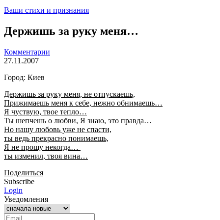
Ваши стихи и признания
Держишь за руку меня…
Комментарии
27.11.2007
Город: Киев
Держишь за руку меня, не отпускаешь,
Прижимаешь меня к себе, нежно обнимаешь…
Я чуствую, твое тепло…
Ты шепчешь о любви, Я знаю, это правда…
Но нашу любовь уже не спасти,
ты ведь прекрасно понимаешь,
Я не прощу некогда…
ты изменил, твоя вина…
Поделиться
Subscribe
Login
Уведомления