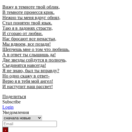
Вижу в темноте твой облик,
В темноте пронесся крик.
Нежно ты меня вдруг обнял,
Стал понятен твой язык.
Таю я в ладонях страсти,
И сгораю от любви.
Нас бросают все ненастьи,
Мы вдвоем, все позади!
Шепчешь мне о том что любишь.
А в ответ ты слышишь да!
Две звезды сойдутся в полночь,
Съединятся навсегда!
Я не знаю, был ты вправду?
Но одно скажу в ответ-
Верю я в тебя мой ангел!
И наступит наш рассвет!
Поделиться
Subscribe
Login
Уведомления