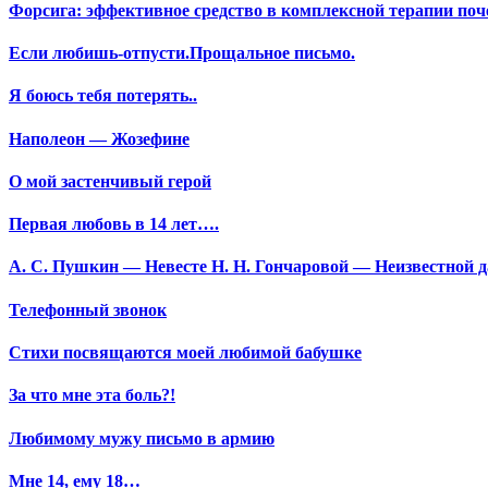
Форсига: эффективное средство в комплексной терапии поч
Если любишь-отпусти.Прощальное письмо.
Я боюсь тебя потерять..
Наполеон — Жозефине
О мой застенчивый герой
Первая любовь в 14 лет….
А. С. Пушкин — Невесте Н. Н. Гончаровой — Неизвестной да
Телефонный звонок
Стихи посвящаются моей любимой бабушке
За что мне эта боль?!
Любимому мужу письмо в армию
Мне 14, ему 18…