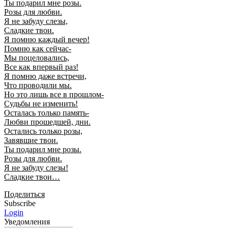
Ты подарил мне розы.
Розы для любви.
Я не забуду слезы,
Сладкие твои.
Я помню каждый вечер!
Помню как сейчас-
Мы поцеловались,
Все как впервый раз!
Я помню даже встречи,
Что проводили мы.
Но это лишь все в прошлом-
Судьбы не изменить!
Осталась только память-
Любви прошедшей, дни.
Остались только розы,
Завявшие твои.
Ты подарил мне розы.
Розы для любви.
Я не забуду слезы!
Сладкие твои…
Поделиться
Subscribe
Login
Уведомления