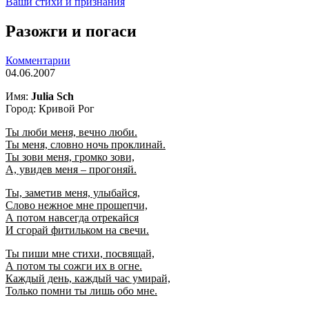
Ваши стихи и признания
Разожги и погаси
Комментарии
04.06.2007
Имя:
Julia Sch
Город: Кривой Рог
Ты люби меня, вечно люби.
Ты меня, словно ночь проклинай.
Ты зови меня, громко зови,
А, увидев меня – прогоняй.
Ты, заметив меня, улыбайся,
Слово нежное мне прошепчи,
А потом навсегда отрекайся
И сгорай фитильком на свечи.
Ты пиши мне стихи, посвящай,
А потом ты сожги их в огне.
Каждый день, каждый час умирай,
Только помни ты лишь обо мне.