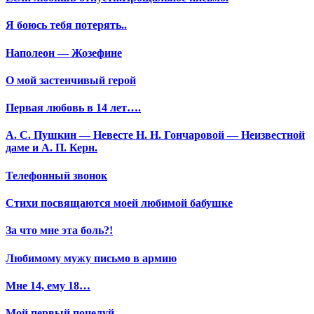
Я боюсь тебя потерять..
Наполеон — Жозефине
О мой застенчивый герой
Первая любовь в 14 лет….
А. С. Пушкин — Невесте Н. Н. Гончаровой — Неизвестной
даме и А. П. Керн.
Телефонный звонок
Стихи посвящаются моей любимой бабушке
За что мне эта боль?!
Любимому мужу письмо в армию
Мне 14, ему 18…
Мой первый поцелуй