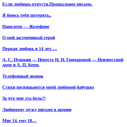
Если любишь-отпусти.Прощальное письмо.
Я боюсь тебя потерять..
Наполеон — Жозефине
О мой застенчивый герой
Первая любовь в 14 лет….
А. С. Пушкин — Невесте Н. Н. Гончаровой — Неизвестной
даме и А. П. Керн.
Телефонный звонок
Стихи посвящаются моей любимой бабушке
За что мне эта боль?!
Любимому мужу письмо в армию
Мне 14, ему 18…