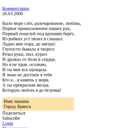
Комментарии
26.03.2009
Было море слёз, разочарование, любовь,
Первое прикосновение наших рук,
Первый поцелуй под кронами берёз,
Из робких уст твоих я слышал:
Ладно мне пора, до завтра!.
Глупости бывало я творил:
Резал руки, пил, курил
И дрожал от боли в сердце,
Но я не прав, осознаю,
И ты мне все прощала.
Я знаю не достоин я тебя
Кто я…я камень у моря,
А ты прекрасная звезда,
Которую люблю я до безумья!
Имя: masania
Город: Брянск
Поделиться
Subscribe
Login