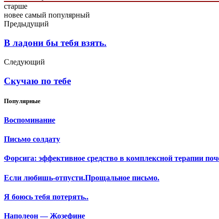
старше
новее
самый популярный
Предыдущий
В ладони бы тебя взять.
Следующий
Скучаю по тебе
Популярные
Воспоминание
Письмо солдату
Форсига: эффективное средство в комплексной терапии поч
Если любишь-отпусти.Прощальное письмо.
Я боюсь тебя потерять..
Наполеон — Жозефине