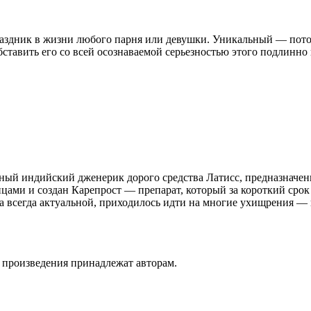
здник в жизни любого парня или девушки. Уникальный — потому
бставить его со всей осознаваемой серьезностью этого подлинно
ный индийский дженерик дорого средства Латисс, предназначенн
ицами и создан Карепрост — препарат, который за короткий сро
ла всегда актуальной, приходилось идти на многие ухищрения —
а произведения принадлежат авторам.