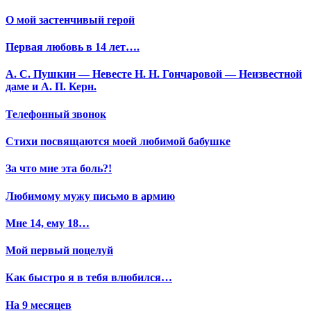
О мой застенчивый герой
Первая любовь в 14 лет….
А. С. Пушкин — Невесте Н. Н. Гончаровой — Неизвестной
даме и А. П. Керн.
Телефонный звонок
Стихи посвящаются моей любимой бабушке
За что мне эта боль?!
Любимому мужу письмо в армию
Мне 14, ему 18…
Мой первый поцелуй
Как быстро я в тебя влюбился…
На 9 месяцев