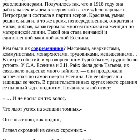
революционерами. Получилось так, что в 1918 году она
работала секретарем в эсеровской газете «Дело народа» в
Петрограде и состояла в партии эсеров. Красивая, умная,
решительная и, в то же время, непосредственная, открытая и
милая, добрая, характером во многом похожая на женщин по
материнской линии. Такой она стала венчаной и
единственной законной женой Есенина.
Кем были их
современники
? Масонами, анархистами,
коммунистами, монархистами, трудовиками, меньшевиками…
В вихре событий, в «развороченном бурей быте», трудно было
устоять. У С.А. Есенина и З.Н. Райх была дочь Татьяна, их
связывало накрепко много тайного, — они продолжали
встречаться до самой смерти Есенина. Он ее оберегал и
защищал ее честь. В правительственных кругах некто сравнил
ее пышный зад с подносом. Появился такой ответ:
« … И не носил он тех волос,
Что льют успех на женщин томных,-
Он с лысиною, как поднос,
Глядел скромней из самых скромных.»