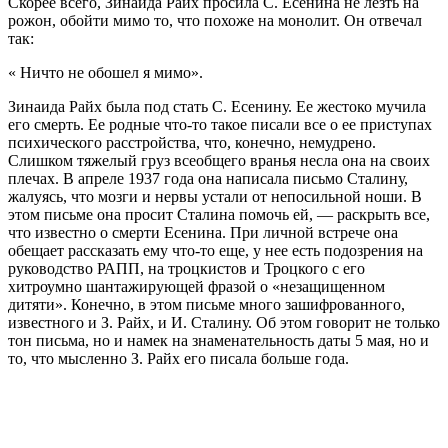
Скорее всего, Зинаида Райх просила С. Есенина не лезть на
рожон, обойти мимо то, что похоже на монолит. Он отвечал
так:
« Ничто не обошел я мимо».
Зинаида Райх была под стать С. Есенину. Ее жестоко мучила
его смерть. Ее родные что-то такое писали все о ее приступах
психического расстройства, что, конечно, немудрено.
Слишком тяжелый груз всеобщего вранья несла она на своих
плечах. В апреле 1937 года она написала письмо Сталину,
жалуясь, что мозги и нервы устали от непосильной ноши. В
этом письме она просит Сталина помочь ей, — раскрыть все,
что известно о смерти Есенина. При личной встрече она
обещает рассказать ему что-то еще, у нее есть подозрения на
руководство РАПП, на троцкистов и Троцкого с его
хитроумно шантажирующей фразой о «незащищенном
дитяти». Конечно, в этом письме много зашифрованного,
известного и З. Райх, и И. Сталину. Об этом говорит не только
тон письма, но и намек на знаменательность даты 5 мая, но и
то, что мысленно З. Райх его писала больше года.