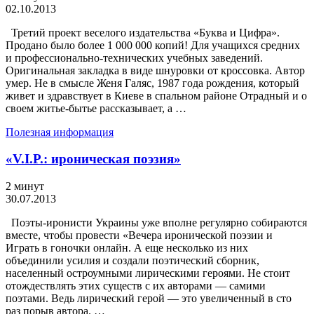
02.10.2013
Третий проект веселого издательства «Буква и Цифра».
Продано было более 1 000 000 копий! Для учащихся средних
и профессионально-технических учебных заведений.
Оригинальная закладка в виде шнуровки от кроссовка. Автор
умер. Не в смысле Женя Галяс, 1987 года рождения, который
живет и здравствует в Киеве в спальном районе Отрадный и о
своем житье-бытье рассказывает, а …
Полезная информация
«V.I.P.: ироническая поэзия»
2 минут
30.07.2013
Поэты-иронисти Украины уже вполне регулярно собираются
вместе, чтобы провести «Вечера иронической поэзии и
Играть в гоночки онлайн. А еще несколько из них
объединили усилия и создали поэтический сборник,
населенный остроумными лирическими героями. Не стоит
отождествлять этих существ с их авторами — самими
поэтами. Ведь лирический герой — это увеличенный в сто
раз порыв автора. …