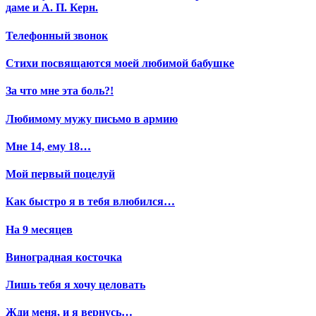
даме и А. П. Керн.
Телефонный звонок
Стихи посвящаются моей любимой бабушке
За что мне эта боль?!
Любимому мужу письмо в армию
Мне 14, ему 18…
Мой первый поцелуй
Как быстро я в тебя влюбился…
На 9 месяцев
Виноградная косточка
Лишь тебя я хочу целовать
Жди меня, и я вернусь…