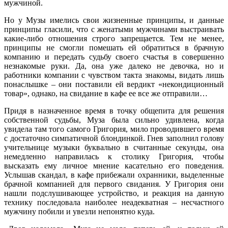
мужчиной.
Но у Музы имелись свои жизненные принципы, и данные
принципы гласили, что с женатыми мужчинами выстраивать
какие-либо отношения строго запрещается. Тем не менее,
принципы не смогли помешать ей обратиться в брачную
компанию и передать судьбу своего счастья в совершенно
незнакомые руки. Да, она уже далеко не девочка, но и
работники компании с чувством такта знакомы, видать лишь
понаслышке – они поставили ей вердикт «некондиционный
товар», однако, на свидание в кафе ее все же отправили…
Придя в назначенное время в точку общепита для решения
собственной судьбы, Муза была сильно удивлена, когда
увидела там того самого Григория, мило проводившего время
с достаточно симпатичной блондинкой. Гнев заполнил голову
учительнице музыки буквально в считанные секунды, она
немедленно направилась к столику Григория, чтобы
высказать ему личное мнение касательно его поведения.
Услышав скандал, в кафе прибежали охранники, выделенные
брачной компанией для первого свидания. У Григория они
нашли подслушивающее устройство, и реакция на данную
технику последовала наиболее неадекватная – несчастного
мужчину побили и увезли непонятно куда.