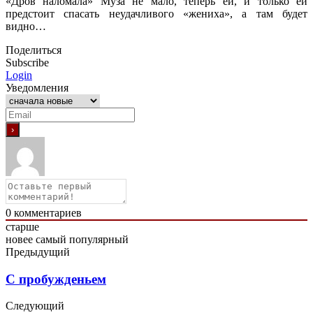
«Дров наломала» Муза не мало, теперь ей, и только ей
предстоит спасать неудачливого «жениха», а там будет
видно…
Поделиться
Subscribe
Login
Уведомления
0
комментариев
старше
новее
самый популярный
Предыдущий
С пробужденьем
Следующий