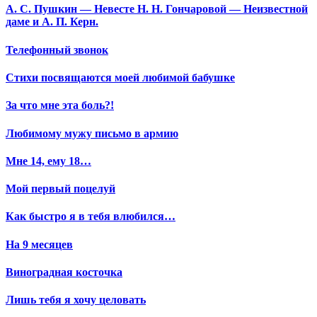
А. С. Пушкин — Невесте Н. Н. Гончаровой — Неизвестной
даме и А. П. Керн.
Телефонный звонок
Стихи посвящаются моей любимой бабушке
За что мне эта боль?!
Любимому мужу письмо в армию
Мне 14, ему 18…
Мой первый поцелуй
Как быстро я в тебя влюбился…
На 9 месяцев
Виноградная косточка
Лишь тебя я хочу целовать