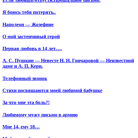
Если любишь-отпусти.Прощальное письмо.
Я боюсь тебя потерять..
Наполеон — Жозефине
О мой застенчивый герой
Первая любовь в 14 лет….
А. С. Пушкин — Невесте Н. Н. Гончаровой — Неизвестной
даме и А. П. Керн.
Телефонный звонок
Стихи посвящаются моей любимой бабушке
За что мне эта боль?!
Любимому мужу письмо в армию
Мне 14, ему 18…