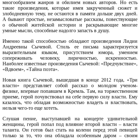
многообразием жанров и обилием новых авторов. Но есть
такие произведения, которые имея закрученный сюжет и
злободневную тему, не остаются в памяти дольше двух дней.
А бывают простые, незамысловатые рассказы, повествующие
о обычной житейской истории и раскрывающие многие
умные мысли, способные надолго запасть в душу.
Именно такой способностью обладают произведения Лидии
Андреевны Сычевой. Стиль ее письма характеризуется
выразительным языком, присутствием юмора, умением
сопереживать человеку, лиричностью, искренностью.
Наиболее известные произведения Сычевой: «Предчувствие»,
«Вдвоем», «Тайна поэта».
Новая книга Сычевой, вышедшая в конце 2012 года, «Три
власти» представляет собой рассказ о молодом ученом-
физике, впервые попавшем в Кремль. Там, на торжественном
приеме, герой почувствовал на себе первую силу власти. Ему
казалось, что обладая возможностью владеть и властвовать,
нельзя чего-то еще хотеть.
Слушая пение, выступавшей на концерте удивительной
женщины, герой попал под влияние второй власти – власти
таланта. Он готов был стать на колени перед этой певицей
только за то, что она обладала особенным даром – своим