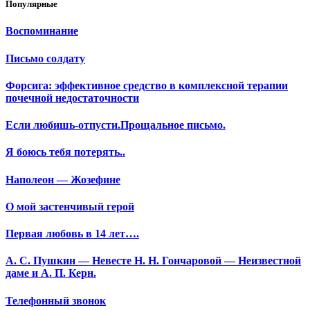
Популярные
Воспоминание
Письмо солдату
Форсига: эффективное средство в комплексной терапии
почечной недостаточности
Если любишь-отпусти.Прощальное письмо.
Я боюсь тебя потерять..
Наполеон — Жозефине
О мой застенчивый герой
Первая любовь в 14 лет….
А. С. Пушкин — Невесте Н. Н. Гончаровой — Неизвестной
даме и А. П. Керн.
Телефонный звонок