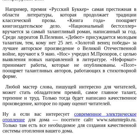
Например, премия «Русский Буккер» самая престижная в
области литературы, которая продолжает традиции
классической прозы. «Книга года» поощряет
книгоиздательское дело. «Национальный бестселлер»
вручается за самый талантливый роман, написанный за год.
Среди лауреатов В.Пелевин. «Дебют» присуждается молодым
талантам, тем, кому нет 25 лет. «Золотой венец победы» за
лучшее авторское произведение о Великой Отечественной
войне, вручают к 9 маю. «Нос» учредил М.Прохоров, с целью
выявления новых направлений в литературе. «Неформат»
принимает работы, которые не опубликованы. «Поэт»
поощряет талантливых авторов, работающих в стихотворной
форме.
Любой мастер слова, пишущей интересно для читателей,
может стать обладателем премий, самое главное талант,
терпение и труд. Только тогда будет написано качественное
произведение, которое по праву оценит читателей.
Ну а если вас интересует
современное электрическое
отопление
для дома — посетите сайт www.saturnteplo.ru.
Только там есть все необходимое для создания качественной
системы отопления вашего дома.