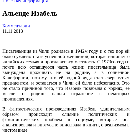
Полезная информация
Альенде Изабель
Комментарии
11.11.2013
Писательница из Чили родилась в 1942м году и с тех пор ей
было суждено стать успешной женщиной, которая напишет о
чилийских семьях и прославит эту местность. С 1973го года и
почти всю оставшуюся часть жизни писательница была
вынуждена проживать не на родине, а в солнечной
Калифорнии, потому что её родной дядя стал свергнутым
президентом, и оставаться в Чили ей было небезопасно. Это
не стало причиной того, что Изабель позабыла о корнях, её
мысли о родине нашли отражение в некоторых
произведениях.
В фантастических произведениях Изабель удивительным
образом происходит слияние политических и
феминистических проблем в социуме, которые она
анализировала и виртуозно вписывала в книги, с реализмом в
чистом виде.