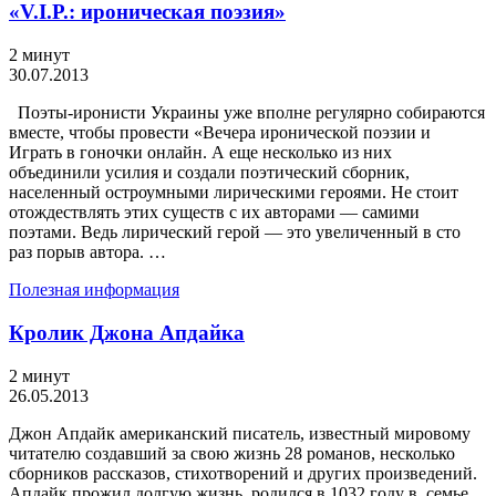
«V.I.P.: ироническая поэзия»
2 минут
30.07.2013
Поэты-иронисти Украины уже вполне регулярно собираются
вместе, чтобы провести «Вечера иронической поэзии и
Играть в гоночки онлайн. А еще несколько из них
объединили усилия и создали поэтический сборник,
населенный остроумными лирическими героями. Не стоит
отождествлять этих существ с их авторами — самими
поэтами. Ведь лирический герой — это увеличенный в сто
раз порыв автора. …
Полезная информация
Кролик Джона Апдайка
2 минут
26.05.2013
Джон Апдайк американский писатель, известный мировому
читателю создавший за свою жизнь 28 романов, несколько
сборников рассказов, стихотворений и других произведений.
Апдайк прожил долгую жизнь, родился в 1032 году в семье