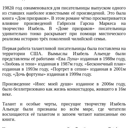
1982й год ознаменовался для писательницы выпуском одного
из ставших наиболее известными её произведений. Это была
книга «Дом призраков». В этом романе чётко просматривается
влияние произведений Габриэля Гарсиа Маркеса на
творчество Изабель. В «Доме призраков» писательница
удивительно тонко раскрывает при помощи мистического
реализма историю трёх поколений чилийской семьи.
Первая работа талантливой писательницы была поставлена на
территории США. Вымыслы Изабель Альенде были
представлены её работами «Ева Луна» изданная в 1988м году,
«Любовь и тени» изданная в 1987м году, «Бесконечный план»
изданная в 1993м году, «Портрет в сепии» изданная в 2001м
году, «Дочь фортуны» изданная в 1999м году.
Произведение «Инес моей души» изданное в 2006м году,
было беллитризовано как жизнь конкистадора, жившего в 16м
веке.
Талант и особые черты, присущие творчеству Изабель
Альенде были признаны во всём мире, где читатели
восхищаются её талантом и запоем читают написанные ею
книги.