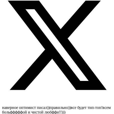
наверное оптимист писал))правильно))все будет тип-топ!всем
больфффффой и чистой любффи!!)))