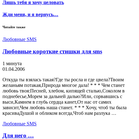
Лишь тебя я хочу целовать
Жди меня, и я вернусь…
Читайте также
Любовные SMS
Любовные короткие стишки для sms
1 минута
01.04.2006
Откуда ты взялась такая?Где ты росла и где цвела?Твоим
желаньям потакая,Природа многое дала! * * * Чем станет
любовь твоя:Песней, хлебом, кипящей сталью,Соколом в
поднебесье,Морем за дальней далью?Или, сорвавшись с
выси,Камнем в глубь сердца канет,От нас от самих
зависит,Чем любовь наша станет. * * * Хочу, чтоб ты была
красиваДушой и обликом всегда,Чтоб нам разлука …
Любовные SMS
Для него …