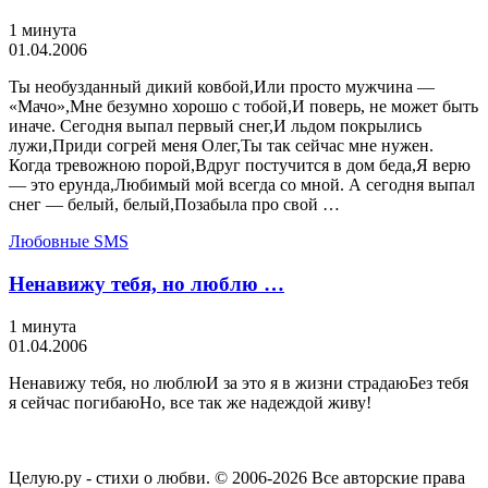
1 минута
01.04.2006
Ты необузданный дикий ковбой,Или просто мужчина —
«Мачо»,Мне безумно хорошо с тобой,И поверь, не может быть
иначе. Сегодня выпал первый снег,И льдом покрылись
лужи,Приди согрей меня Олег,Ты так сейчас мне нужен.
Когда тревожною порой,Вдруг постучится в дом беда,Я верю
— это ерунда,Любимый мой всегда со мной. А сегодня выпал
снег — белый, белый,Позабыла про свой …
Любовные SMS
Ненавижу тебя, но люблю …
1 минута
01.04.2006
Ненавижу тебя, но люблюИ за это я в жизни страдаюБез тебя
я сейчас погибаюНо, все так же надеждой живу!
Целую.ру - стихи о любви. © 2006-2026 Все авторские права