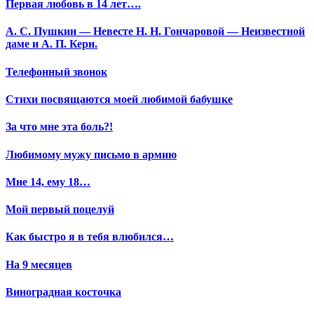
Первая любовь в 14 лет….
А. С. Пушкин — Невесте Н. Н. Гончаровой — Неизвестной
даме и А. П. Керн.
Телефонный звонок
Стихи посвящаются моей любимой бабушке
За что мне эта боль?!
Любимому мужу письмо в армию
Мне 14, ему 18…
Мой первый поцелуй
Как быстро я в тебя влюбился…
На 9 месяцев
Виноградная косточка