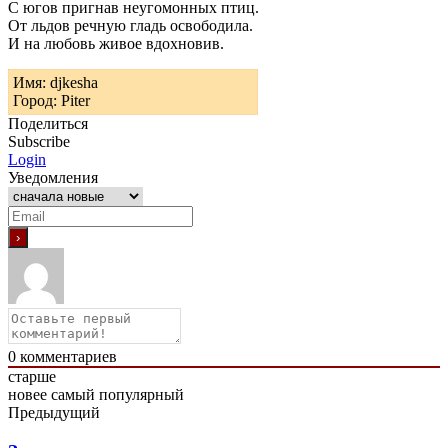
С югов пригнав неугомонных птиц.
От льдов речную гладь освободила.
И на любовь живое вдохновив.
Имя: djkesha
Город: Piter
Поделиться
Subscribe
Login
Уведомления
0
комментариев
старше
новее
самый популярный
Предыдущий