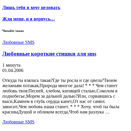
Лишь тебя я хочу целовать
Жди меня, и я вернусь…
Читайте также
Любовные SMS
Любовные короткие стишки для sms
1 минута
01.04.2006
Откуда ты взялась такая?Где ты росла и где цвела?Твоим
желаньям потакая,Природа многое дала! * * * Чем станет
любовь твоя:Песней, хлебом, кипящей сталью,Соколом в
поднебесье,Морем за дальней далью?Или, сорвавшись с
выси,Камнем в глубь сердца канет,От нас от самих
зависит,Чем любовь наша станет. * * * Хочу, чтоб ты была
красиваДушой и обликом всегда,Чтоб нам разлука …
Любовные SMS