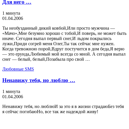
Для него …
1 минута
01.04.2006
Ты необузданный дикий ковбой,Или просто мужчина —
«Мачо»,Мне безумно хорошо с тобой,И поверь, не может быть
иначе. Сегодня выпал первый снег,И льдом покрылись
лужи,Приди согрей меня Олег,Ты так сейчас мне нужен.
Когда тревожною порой,Вдруг постучится в дом беда,Я верю
— это ерунда,Любимый мой всегда со мной. А сегодня выпал
снег — белый, белый,Позабыла про свой …
Любовные SMS
Ненавижу тебя, но люблю …
1 минута
01.04.2006
Ненавижу тебя, но люблюИ за это я в жизни страдаюБез тебя
я сейчас погибаюНо, все так же надеждой живу!