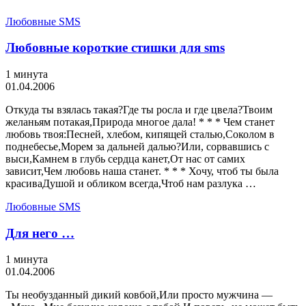
Любовные SMS
Любовные короткие стишки для sms
1 минута
01.04.2006
Откуда ты взялась такая?Где ты росла и где цвела?Твоим
желаньям потакая,Природа многое дала! * * * Чем станет
любовь твоя:Песней, хлебом, кипящей сталью,Соколом в
поднебесье,Морем за дальней далью?Или, сорвавшись с
выси,Камнем в глубь сердца канет,От нас от самих
зависит,Чем любовь наша станет. * * * Хочу, чтоб ты была
красиваДушой и обликом всегда,Чтоб нам разлука …
Любовные SMS
Для него …
1 минута
01.04.2006
Ты необузданный дикий ковбой,Или просто мужчина —