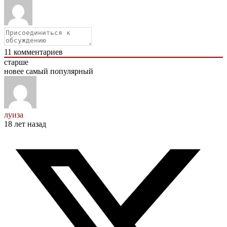
11
комментариев
старше
новее
самый популярный
луиза
18 лет назад