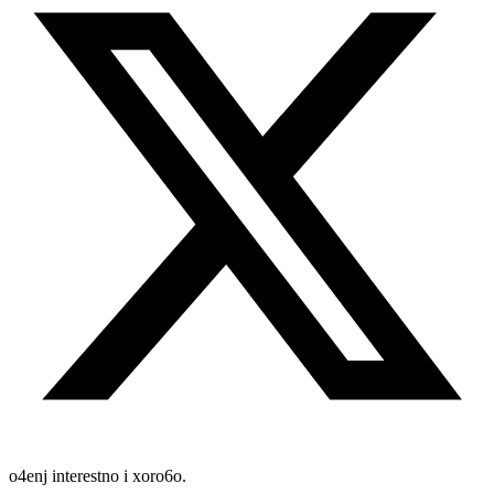
o4enj interestno i xoro6o.