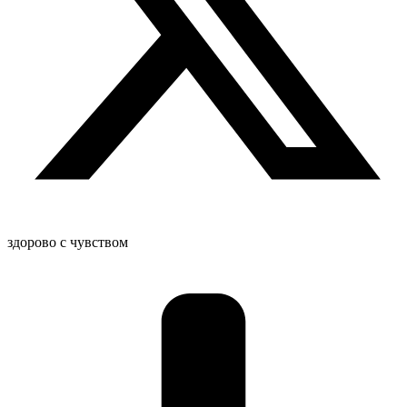
здорово с чувством