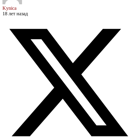
Kynica
18 лет назад