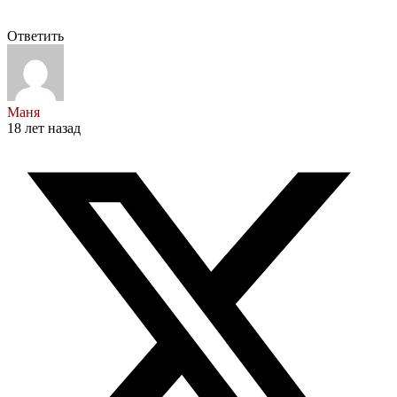
Ответить
Маня
18 лет назад