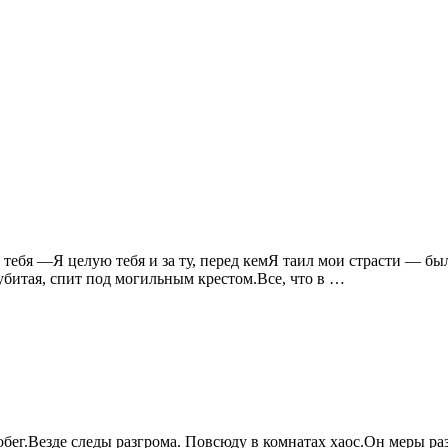
 тебя —Я целую тебя и за ту, перед кемЯ таил мои страсти — был 
 убитая, спит под могильным крестом.Все, что в …
обег.Везде следы разгрома. Повсюду в комнатах хаос.Он меры ра