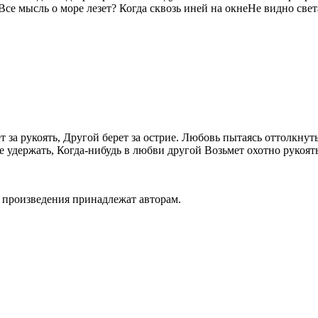
Все мысль о море лезет? Когда сквозь иней на окнеНе видно све
 за рукоять, Другой берет за острие. Любовь пытаясь оттолкнут
ше удержать, Когда-нибудь в любви другой Возьмет охотно рукоят
а произведения принадлежат авторам.