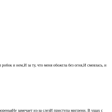
робок и нем,И за ту, что меня обожгла без огня,И смеялась, и
зореньяНе замечает из-за слезИ приступа мигрени. В ушах с