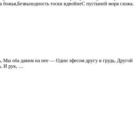
та божья,Безвыходность тоски вдвойнеС пустыней моря схожа.
ь, Мы оба давим на нее — Один эфесом другу в грудь, Другой
ь. И рук, …