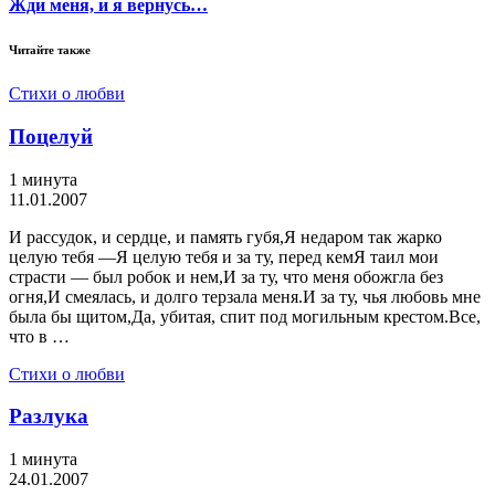
Жди меня, и я вернусь…
Читайте также
Стихи о любви
Поцелуй
1 минута
11.01.2007
И рассудок, и сердце, и память губя,Я недаром так жарко
целую тебя —Я целую тебя и за ту, перед кемЯ таил мои
страсти — был робок и нем,И за ту, что меня обожгла без
огня,И смеялась, и долго терзала меня.И за ту, чья любовь мне
была бы щитом,Да, убитая, спит под могильным крестом.Все,
что в …
Стихи о любви
Разлука
1 минута
24.01.2007