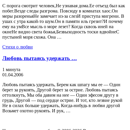
С порога смотрит человек,Не узнавая дома.Ее отъезд был как
побег.Везде следы разгрома. Повсюду в комнатах хаос.Он
меры разореньяНе замечает из-за слезИ приступа мигрени. В
ушах с утра какой-то шум.Он в памяти иль грезит?И почему
ему на умВсе мысль о море лезет? Когда сквозь иней на
окнеНе видно света божья,Безвыходность тоски вдвойнеС
пустыней моря схожа. Она …
Стихи о любви
Любовь пытаясь удержать …
1 минута
01.04.2006
Любовь пытаясь удержать, Берем как шпагу мы ее — Один
берет за рукоять, Другой берет за острие. Любовь пытаясь
оттолкнуть, Мы оба давим на нее — Один эфесом другу в
грудь, Другой — под сердце острие. И тот, кто лезвие рукой
Не в силах больше удержать, Когда-нибудь в любви другой
Возьмет охотно рукоять. И рук, …