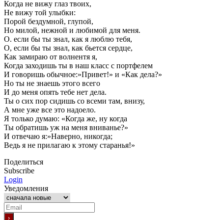
Когда не вижу глаз твоих,
Не вижу той улыбки:
Порой бездумной, глупой,
Но милой, нежной и любимой для меня.
О. если бы ты знал, как я люблю тебя,
О, если бы ты знал, как бьется сердце,
Как замираю от волнентя я,
Когда заходишь ты в наш класс с портфелем
И говоришь обычное:»Привет!» и «Как дела?»
Но ты не знаешь этого всего
И до меня опять тебе нет дела.
Ты о сих пор сидишь со всеми там, внизу,
А мне уже все это надоело.
Я только думаю: «Когда же, ну когда
Ты обратишь уж на меня вниванье?»
И отвечаю я:»Наверно, никогда;
Ведь я не прилагаю к этому старанья!»
Поделиться
Subscribe
Login
Уведомления