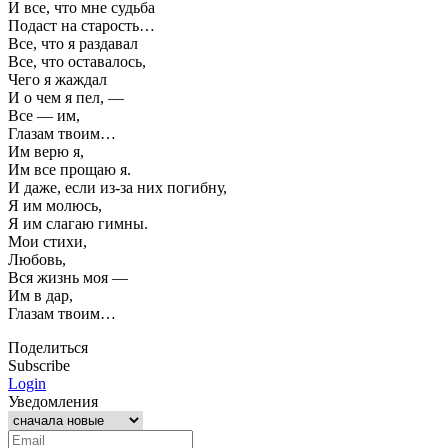
И все, что мне судьба
Подаст на старость…
Все, что я раздавал
Все, что оставалось,
Чего я жаждал
И о чем я пел, —
Все — им,
Глазам твоим…
Им верю я,
Им все прощаю я.
И даже, если из-за них погибну,
Я им молюсь,
Я им слагаю гимны.
Мои стихи,
Любовь,
Вся жизнь моя —
Им в дар,
Глазам твоим…
Поделиться
Subscribe
Login
Уведомления