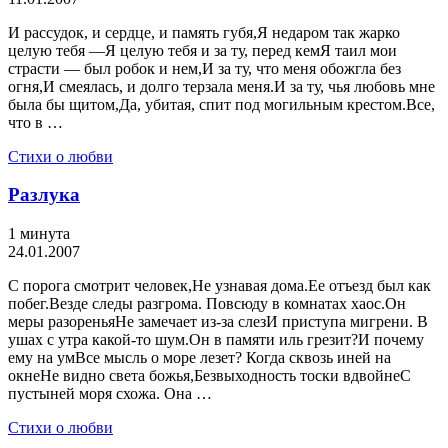
И рассудок, и сердце, и память губя,Я недаром так жарко
целую тебя —Я целую тебя и за ту, перед кемЯ таил мои
страсти — был робок и нем,И за ту, что меня обожгла без
огня,И смеялась, и долго терзала меня.И за ту, чья любовь мне
была бы щитом,Да, убитая, спит под могильным крестом.Все,
что в …
Стихи о любви
Разлука
1 минута
24.01.2007
С порога смотрит человек,Не узнавая дома.Ее отъезд был как
побег.Везде следы разгрома. Повсюду в комнатах хаос.Он
меры разореньяНе замечает из-за слезИ приступа мигрени. В
ушах с утра какой-то шум.Он в памяти иль грезит?И почему
ему на умВсе мысль о море лезет? Когда сквозь иней на
окнеНе видно света божья,Безвыходность тоски вдвойнеС
пустыней моря схожа. Она …
Стихи о любви