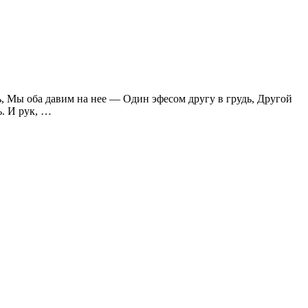
ь, Мы оба давим на нее — Один эфесом другу в грудь, Другой
ь. И рук, …