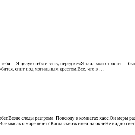
 тебя —Я целую тебя и за ту, перед кемЯ таил мои страсти — был 
 убитая, спит под могильным крестом.Все, что в …
обег.Везде следы разгрома. Повсюду в комнатах хаос.Он меры ра
Все мысль о море лезет? Когда сквозь иней на окнеНе видно све