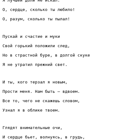
Я лучшей доли не искал.
О, сердце, сколько ты любило!
О, разум, сколько ты пылал!
Пускай и счастие и муки
Свой горький положили след,
Но в страстной буре, в долгой скуке
Я не утратил прежний свет.
И ты, кого терзал я новым,
Прости меня. Нам быть — вдвоем.
Все то, чего не скажешь словом,
Узнал я в облике твоем.
Глядят внимательные очи,
И сердце бьет, волнуясь, в грудь,