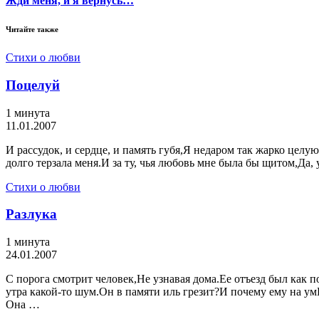
Жди меня, и я вернусь…
Читайте также
Стихи о любви
Поцелуй
1 минута
11.01.2007
И рассудок, и сердце, и память губя,Я недаром так жарко целую
долго терзала меня.И за ту, чья любовь мне была бы щитом,Да,
Стихи о любви
Разлука
1 минута
24.01.2007
С порога смотрит человек,Не узнавая дома.Ее отъезд был как п
утра какой-то шум.Он в памяти иль грезит?И почему ему на ум
Она …