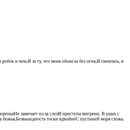
робок и нем,И за ту, что меня обожгла без огня,И смеялась, и
зореньяНе замечает из-за слезИ приступа мигрени. В ушах с
та божья,Безвыходность тоски вдвойнеС пустыней моря схожа.