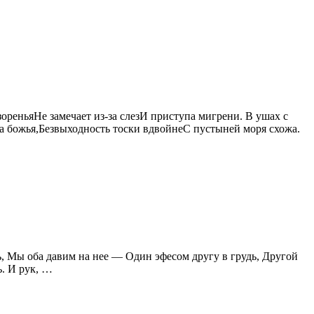
зореньяНе замечает из-за слезИ приступа мигрени. В ушах с
та божья,Безвыходность тоски вдвойнеС пустыней моря схожа.
ь, Мы оба давим на нее — Один эфесом другу в грудь, Другой
ь. И рук, …