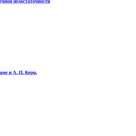
ечной недостаточности
ме и А. П. Керн.