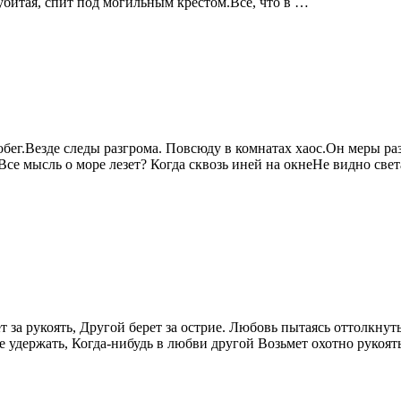
 убитая, спит под могильным крестом.Все, что в …
обег.Везде следы разгрома. Повсюду в комнатах хаос.Он меры ра
Все мысль о море лезет? Когда сквозь иней на окнеНе видно све
 за рукоять, Другой берет за острие. Любовь пытаясь оттолкнут
ше удержать, Когда-нибудь в любви другой Возьмет охотно рукоят