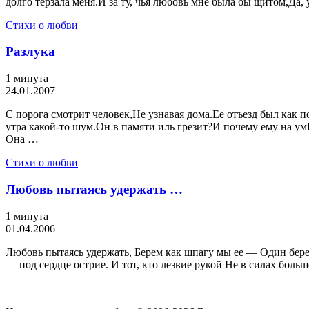
долго терзала меня.И за ту, чья любовь мне была бы щитом,Да,
Стихи о любви
Разлука
1 минута
24.01.2007
С порога смотрит человек,Не узнавая дома.Ее отъезд был как п
утра какой-то шум.Он в памяти иль грезит?И почему ему на ум
Она …
Стихи о любви
Любовь пытаясь удержать …
1 минута
01.04.2006
Любовь пытаясь удержать, Берем как шпагу мы ее — Один берет
— под сердце острие. И тот, кто лезвие рукой Не в силах боль