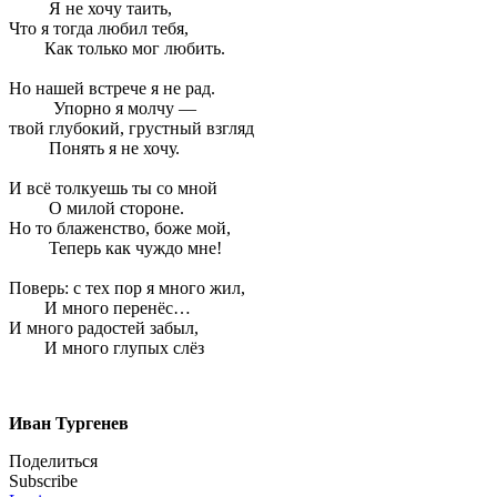
Я не хочу таить,
Что я тогда любил тебя,
Как только мог любить.
Но нашей встрече я не рад.
Упорно я молчу —
твой глубокий, грустный взгляд
Понять я не хочу.
И всё толкуешь ты со мной
О милой стороне.
Но то блаженство, боже мой,
Теперь как чуждо мне!
Поверь: с тех пор я много жил,
И много перенёс…
И много радостей забыл,
И много глупых слёз
Иван Тургенев
Поделиться
Subscribe