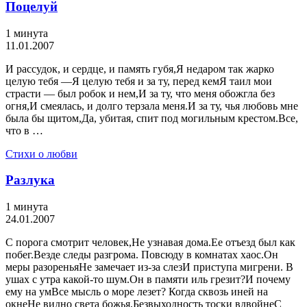
Поцелуй
1 минута
11.01.2007
И рассудок, и сердце, и память губя,Я недаром так жарко
целую тебя —Я целую тебя и за ту, перед кемЯ таил мои
страсти — был робок и нем,И за ту, что меня обожгла без
огня,И смеялась, и долго терзала меня.И за ту, чья любовь мне
была бы щитом,Да, убитая, спит под могильным крестом.Все,
что в …
Стихи о любви
Разлука
1 минута
24.01.2007
С порога смотрит человек,Не узнавая дома.Ее отъезд был как
побег.Везде следы разгрома. Повсюду в комнатах хаос.Он
меры разореньяНе замечает из-за слезИ приступа мигрени. В
ушах с утра какой-то шум.Он в памяти иль грезит?И почему
ему на умВсе мысль о море лезет? Когда сквозь иней на
окнеНе видно света божья,Безвыходность тоски вдвойнеС