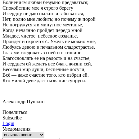
Волнениям любви безумно предаваться;
Спокойствие мое я строго берегу
И сердцу не даю пылать и забываться;
Нет, полно мне любить; но почему ж порой
Не погружуся я в минутное мечтанье,
Когда нечаянно пройдет передо мной
Младое, чистое, небесное созданье,
Пройдет и скроется?.. Ужель не можно мне,
Любуясь девою в печальном сладострастье,
Глазами следовать за ней и в тишине
Благословлять ее на радость и на счастье,
И сердцем ей желать все блага жизни сей,
Веселый мир души, беспечные досуги,
Всё — даже счастие того, кто избран ей,
Кто милой деве даст название супруги.
Александр Пушкин
Поделиться
Subscribe
Login
Уведомления