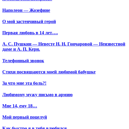
Наполеон — Жозефине
О мой застенчивый герой
Первая любовь в 14 лет….
А. С. Пушкин — Невесте Н. Н. Гончаровой — Неизвестной
даме и А. П. Керн.
Телефонный звонок
Стихи посвящаются моей любимой бабушке
За что мне эта боль?!
Любимому мужу письмо в армию
Мне 14, ему 18…
Мой первый поцелуй
Как быстро я в тебя влюбился…