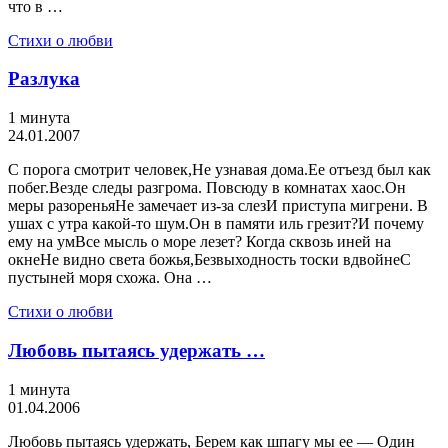
что в …
Стихи о любви
Разлука
1 минута
24.01.2007
С порога смотрит человек,Не узнавая дома.Ее отъезд был как
побег.Везде следы разгрома. Повсюду в комнатах хаос.Он
меры разореньяНе замечает из-за слезИ приступа мигрени. В
ушах с утра какой-то шум.Он в памяти иль грезит?И почему
ему на умВсе мысль о море лезет? Когда сквозь иней на
окнеНе видно света божья,Безвыходность тоски вдвойнеС
пустыней моря схожа. Она …
Стихи о любви
Любовь пытаясь удержать …
1 минута
01.04.2006
Любовь пытаясь удержать, Берем как шпагу мы ее — Один