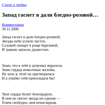
Стихи о любви
Запад гаснет в дали бледно-розовой…
Комментарии
30.11.2006
Запад гаснет в дали бледно-розовой,
Звезды небо усеяли чистое,
Соловей свищет в роще березовой,
И травою запахло душистою.
Знаю, что к тебе в думушку вкралося,
Знаю сердца немолчные жалобы,
Не хочу я, чтоб ты притворялася
И к улыбке себя принуждала бы!
Твое сердце болит безотрадное,
В нем не светит звезда ни единая —
Плачь свободно, моя ненаглядная,