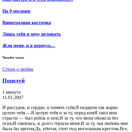
На 9 месяцев
Виноградная косточка
Лишь тебя я хочу целовать
Жди меня, и я вернусь…
Читайте также
Стихи о любви
Поцелуй
1 минута
11.01.2007
И рассудок, и сердце, и память губя,Я недаром так жарко
целую тебя —Я целую тебя и за ту, перед кемЯ таил мои
страсти — был робок и нем,И за ту, что меня обожгла без
огня,И смеялась, и долго терзала меня.И за ту, чья любовь мне
была бы щитом,Да, убитая, спит под могильным крестом.Все,