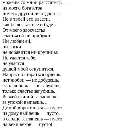
можешь со мной расстаться,—
из моего богатства
ничего другой не отдастся.
Не в твоей это власти,
как было, так все и будет.
От моего злосчастья
счастья ей не прибудет.
Ни любви ей,
ни ласки
не добавится ни крупицы!
Не удастся тебе,
не удастся
душой моей откупиться.
Напрасно стараться будешь:
нет любви — не добудешь,
есть любовь — не забудешь,
только счастье загубишь.
Рыжей глиной засыплешь,
за упокой выпьешь…
Домой воротишься — пусто,
из дому выйдешь — пусто,
в сердце заглянешь — пусто,
на веки веков — пусто!