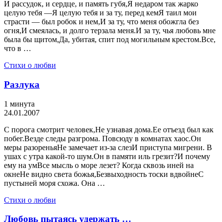
И рассудок, и сердце, и память губя,Я недаром так жарко
целую тебя —Я целую тебя и за ту, перед кемЯ таил мои
страсти — был робок и нем,И за ту, что меня обожгла без
огня,И смеялась, и долго терзала меня.И за ту, чья любовь мне
была бы щитом,Да, убитая, спит под могильным крестом.Все,
что в …
Стихи о любви
Разлука
1 минута
24.01.2007
С порога смотрит человек,Не узнавая дома.Ее отъезд был как
побег.Везде следы разгрома. Повсюду в комнатах хаос.Он
меры разореньяНе замечает из-за слезИ приступа мигрени. В
ушах с утра какой-то шум.Он в памяти иль грезит?И почему
ему на умВсе мысль о море лезет? Когда сквозь иней на
окнеНе видно света божья,Безвыходность тоски вдвойнеС
пустыней моря схожа. Она …
Стихи о любви
Любовь пытаясь удержать …