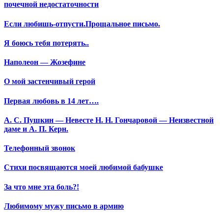
почечной недостаточности
Если любишь-отпусти.Прощальное письмо.
Я боюсь тебя потерять..
Наполеон — Жозефине
О мой застенчивый герой
Первая любовь в 14 лет….
А. С. Пушкин — Невесте Н. Н. Гончаровой — Неизвестной
даме и А. П. Керн.
Телефонный звонок
Стихи посвящаются моей любимой бабушке
За что мне эта боль?!
Любимому мужу письмо в армию