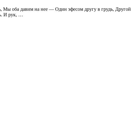
ь, Мы оба давим на нее — Один эфесом другу в грудь, Другой
ь. И рук, …