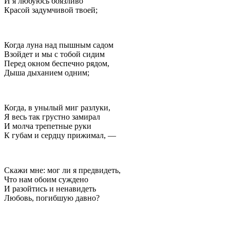
И я любуюсь боязливо
Красой задумчивой твоей;
Когда луна над пышным садом
Взойдет и мы с тобой сидим
Перед окном беспечно рядом,
Дыша дыханием одним;
Когда, в унылый миг разлуки,
Я весь так грустно замирал
И молча трепетные руки
К губам и сердцу прижимал, —
Скажи мне: мог ли я предвидеть,
Что нам обоим суждено
И разойтись и ненавидеть
Любовь, погибшую давно?