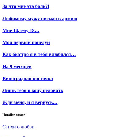
За что мне эта боль?!
Любимому мужу письмо в армию
Мне 14, ему 18…
Мой первый поцелуй
Как быстро я в тебя влюбился…
На 9 месяцев
Виноградная косточка
Лишь тебя я хочу целовать
Жди меня, и я вернусь…
Читайте также
Стихи о любви