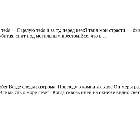
 тебя —Я целую тебя и за ту, перед кемЯ таил мои страсти — был 
 убитая, спит под могильным крестом.Все, что в …
обег.Везде следы разгрома. Повсюду в комнатах хаос.Он меры ра
Все мысль о море лезет? Когда сквозь иней на окнеНе видно све