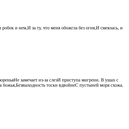
робок и нем,И за ту, что меня обожгла без огня,И смеялась, и
зореньяНе замечает из-за слезИ приступа мигрени. В ушах с
та божья,Безвыходность тоски вдвойнеС пустыней моря схожа.