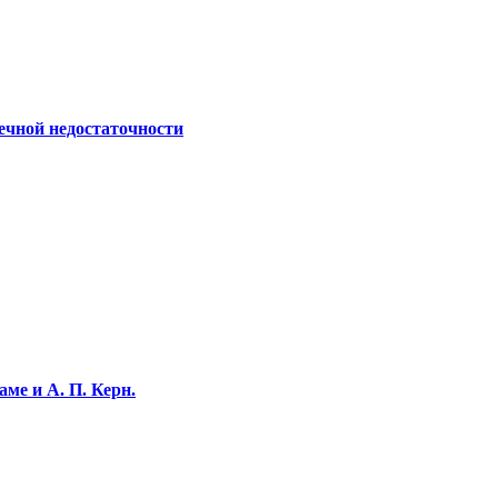
ечной недостаточности
ме и А. П. Керн.