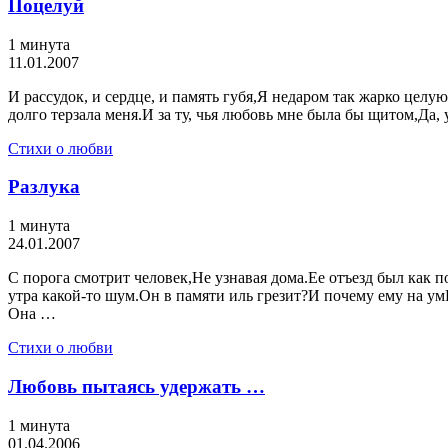
Поцелуй
1 минута
11.01.2007
И рассудок, и сердце, и память губя,Я недаром так жарко целую
долго терзала меня.И за ту, чья любовь мне была бы щитом,Да,
Стихи о любви
Разлука
1 минута
24.01.2007
С порога смотрит человек,Не узнавая дома.Ее отъезд был как п
утра какой-то шум.Он в памяти иль грезит?И почему ему на ум
Она …
Стихи о любви
Любовь пытаясь удержать …
1 минута
01.04.2006