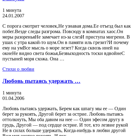
1 минута
24.01.2007
С порога смотрит человек,Не узнавая дома.Ее отъезд был как
побег.Везде следы разгрома. Повсюду в комнатах хаос.Он
меры разореньяНе замечает из-за слезИ приступа мигрени. В
ушах с утра какой-то шум.Он в памяти иль грезит?И почему
ему на умВсе мысль о море лезет? Когда сквозь иней на
окнеНе видно света божья,Безвыходность тоски вдвойнеС
пустыней моря схожа. Она …
Стихи о любви
Любовь пытаясь удержать …
1 минута
01.04.2006
Любовь пытаясь удержать, Берем как шпагу мы ее — Один
берет за рукоять, Другой берет за острие. Любовь пытаясь
оттолкнуть, Мы оба давим на нее — Один эфесом другу в
грудь, Другой — под сердце острие. И тот, кто лезвие рукой
Не в силах больше удержать, Когда-нибудь в любви другой
Возьмет охотно рукоять. И рук, …