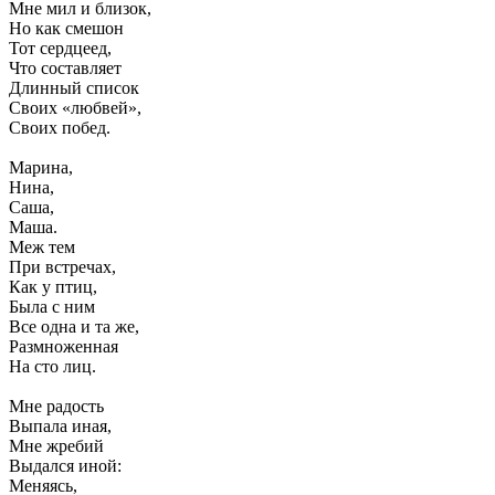
Мне мил и близок,
Но как смешон
Тот сердцеед,
Что составляет
Длинный список
Своих «любвей»,
Своих побед.
Марина,
Нина,
Саша,
Маша.
Меж тем
При встречах,
Как у птиц,
Была с ним
Все одна и та же,
Размноженная
На сто лиц.
Мне радость
Выпала иная,
Мне жребий
Выдался иной:
Меняясь,