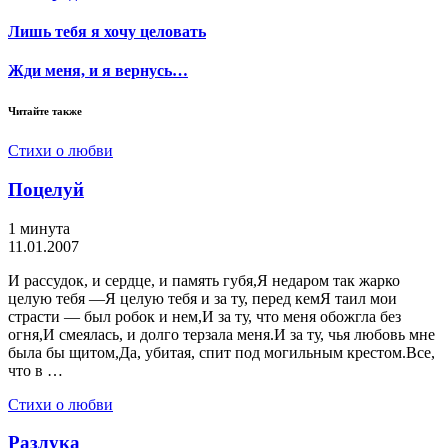
Лишь тебя я хочу целовать
Жди меня, и я вернусь…
Читайте также
Стихи о любви
Поцелуй
1 минута
11.01.2007
И рассудок, и сердце, и память губя,Я недаром так жарко
целую тебя —Я целую тебя и за ту, перед кемЯ таил мои
страсти — был робок и нем,И за ту, что меня обожгла без
огня,И смеялась, и долго терзала меня.И за ту, чья любовь мне
была бы щитом,Да, убитая, спит под могильным крестом.Все,
что в …
Стихи о любви
Разлука