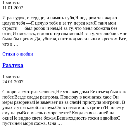
1 минута
11.01.2007
И рассудок, и сердце, и память губя,Я недаром так жарко
целую тебя —Я целую тебя и за ту, перед кемЯ таил мои
страсти — был робок и нем,И за ту, что меня обожгла без
огня,И смеялась, и долго терзала меня.И за ту, чья любовь мне
была бы щитом,Да, убитая, спит под могильным крестом.Все,
что в …
Стихи о любви
Разлука
1 минута
24.01.2007
С порога смотрит человек,Не узнавая дома.Ее отъезд был как
побег.Везде следы разгрома. Повсюду в комнатах хаос.Он
меры разореньяНе замечает из-за слезИ приступа мигрени. В
ушах с утра какой-то шум.Он в памяти иль грезит?И почему
ему на умВсе мысль о море лезет? Когда сквозь иней на
окнеНе видно света божья,Безвыходность тоски вдвойнеС
пустыней моря схожа. Она …