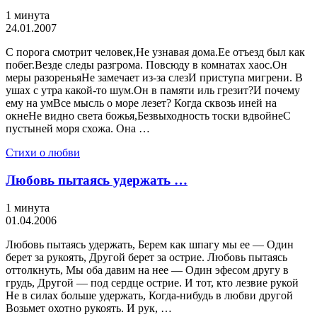
1 минута
24.01.2007
С порога смотрит человек,Не узнавая дома.Ее отъезд был как
побег.Везде следы разгрома. Повсюду в комнатах хаос.Он
меры разореньяНе замечает из-за слезИ приступа мигрени. В
ушах с утра какой-то шум.Он в памяти иль грезит?И почему
ему на умВсе мысль о море лезет? Когда сквозь иней на
окнеНе видно света божья,Безвыходность тоски вдвойнеС
пустыней моря схожа. Она …
Стихи о любви
Любовь пытаясь удержать …
1 минута
01.04.2006
Любовь пытаясь удержать, Берем как шпагу мы ее — Один
берет за рукоять, Другой берет за острие. Любовь пытаясь
оттолкнуть, Мы оба давим на нее — Один эфесом другу в
грудь, Другой — под сердце острие. И тот, кто лезвие рукой
Не в силах больше удержать, Когда-нибудь в любви другой
Возьмет охотно рукоять. И рук, …