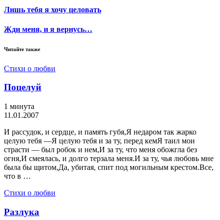
Лишь тебя я хочу целовать
Жди меня, и я вернусь…
Читайте также
Стихи о любви
Поцелуй
1 минута
11.01.2007
И рассудок, и сердце, и память губя,Я недаром так жарко
целую тебя —Я целую тебя и за ту, перед кемЯ таил мои
страсти — был робок и нем,И за ту, что меня обожгла без
огня,И смеялась, и долго терзала меня.И за ту, чья любовь мне
была бы щитом,Да, убитая, спит под могильным крестом.Все,
что в …
Стихи о любви
Разлука