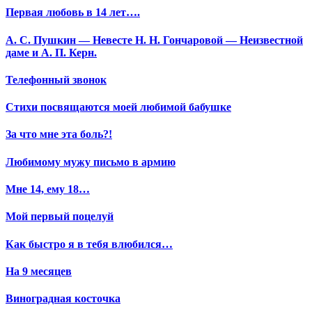
Первая любовь в 14 лет….
А. С. Пушкин — Невесте Н. Н. Гончаровой — Неизвестной
даме и А. П. Керн.
Телефонный звонок
Стихи посвящаются моей любимой бабушке
За что мне эта боль?!
Любимому мужу письмо в армию
Мне 14, ему 18…
Мой первый поцелуй
Как быстро я в тебя влюбился…
На 9 месяцев
Виноградная косточка