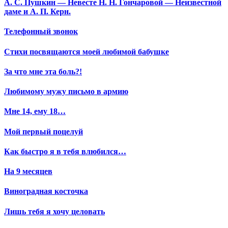
А. С. Пушкин — Невесте Н. Н. Гончаровой — Неизвестной
даме и А. П. Керн.
Телефонный звонок
Стихи посвящаются моей любимой бабушке
За что мне эта боль?!
Любимому мужу письмо в армию
Мне 14, ему 18…
Мой первый поцелуй
Как быстро я в тебя влюбился…
На 9 месяцев
Виноградная косточка
Лишь тебя я хочу целовать