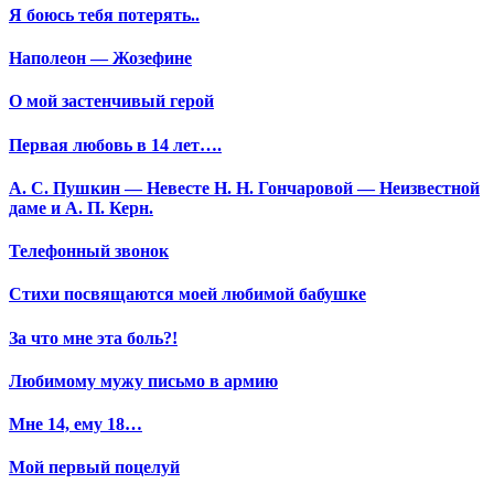
Я боюсь тебя потерять..
Наполеон — Жозефине
О мой застенчивый герой
Первая любовь в 14 лет….
А. С. Пушкин — Невесте Н. Н. Гончаровой — Неизвестной
даме и А. П. Керн.
Телефонный звонок
Стихи посвящаются моей любимой бабушке
За что мне эта боль?!
Любимому мужу письмо в армию
Мне 14, ему 18…
Мой первый поцелуй